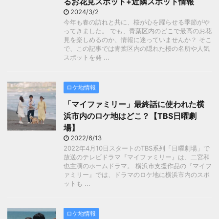
るお花見スポット+近隣スポット情報
2024/3/2
今年も春の訪れと共に、桜が心を躍らせる季節がや
ってきました。 でも、青葉区内のどこで最高のお花
見を楽しめるのか、情報に迷っていませんか？ そこ
で、この記事では青葉区内の隠れた桜の名所や人気
スポットを発 ...
ロケ地情報
「マイファミリー」最終話に使われた横
浜市内のロケ地はどこ？【TBS日曜劇
場】
2022/6/13
2022年4月10日スタートのTBS系列「日曜劇場」で
放送のテレビドラマ『マイファミリー』は、二宮和
也主演のホームドラマ。 横浜市支援作品の『マイフ
ァミリー』では、ドラマのロケ地に横浜市内のスポ
ットも ...
ロケ地情報