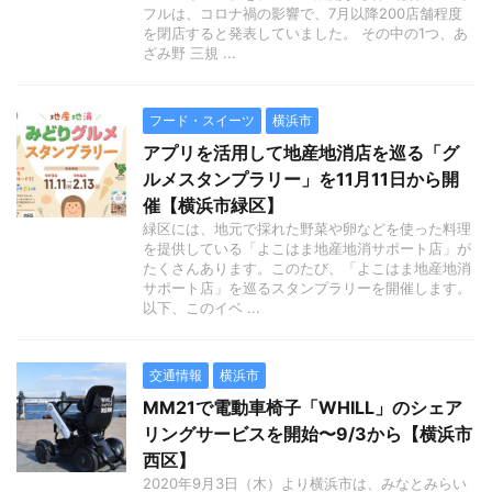
フルは、コロナ禍の影響で、7月以降200店舗程度
を閉店すると発表していました。 その中の1つ、あ
ざみ野 三規 ...
フード・スイーツ
横浜市
アプリを活用して地産地消店を巡る「グ
ルメスタンプラリー」を11月11日から開
催【横浜市緑区】
緑区には、地元で採れた野菜や卵などを使った料理
を提供している「よこはま地産地消サポート店」が
たくさんあります。このたび、「よこはま地産地消
サポート店」を巡るスタンプラリーを開催します。
以下、このイベ ...
交通情報
横浜市
MM21で電動車椅子「WHILL」のシェア
リングサービスを開始〜9/3から【横浜市
西区】
2020年9月3日（木）より横浜市は、みなとみらい