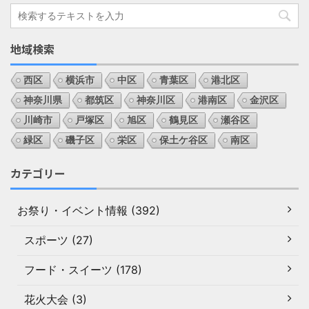
地域検索
西区
横浜市
中区
青葉区
港北区
神奈川県
都筑区
神奈川区
港南区
金沢区
川崎市
戸塚区
旭区
鶴見区
瀬谷区
緑区
磯子区
栄区
保土ケ谷区
南区
カテゴリー
お祭り・イベント情報 (392)
スポーツ (27)
フード・スイーツ (178)
花火大会 (3)