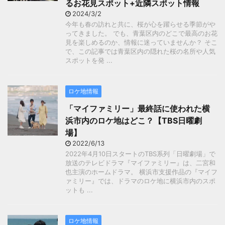
るお花見スポット+近隣スポット情報
2024/3/2
今年も春の訪れと共に、桜が心を躍らせる季節がや
ってきました。 でも、青葉区内のどこで最高のお花
見を楽しめるのか、情報に迷っていませんか？ そこ
で、この記事では青葉区内の隠れた桜の名所や人気
スポットを発 ...
ロケ地情報
「マイファミリー」最終話に使われた横
浜市内のロケ地はどこ？【TBS日曜劇
場】
2022/6/13
2022年4月10日スタートのTBS系列「日曜劇場」で
放送のテレビドラマ『マイファミリー』は、二宮和
也主演のホームドラマ。 横浜市支援作品の『マイフ
ァミリー』では、ドラマのロケ地に横浜市内のスポ
ットも ...
ロケ地情報