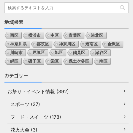
地域検索
西区
横浜市
中区
青葉区
港北区
神奈川県
都筑区
神奈川区
港南区
金沢区
川崎市
戸塚区
旭区
鶴見区
瀬谷区
緑区
磯子区
栄区
保土ケ谷区
南区
カテゴリー
お祭り・イベント情報 (392)
スポーツ (27)
フード・スイーツ (178)
花火大会 (3)