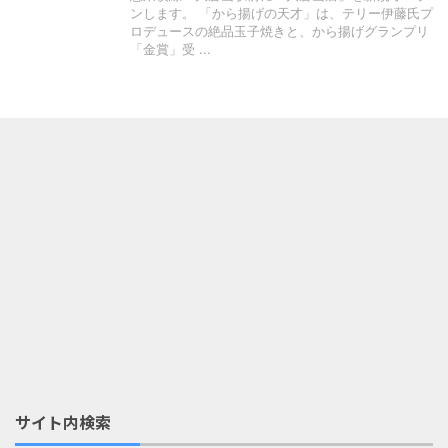
ンします。 「から揚げの天才」は、テリー伊藤氏プ
ロデュースの絶品玉子焼きと、から揚げグランプリ
「金賞」受 ...
サイト内検索