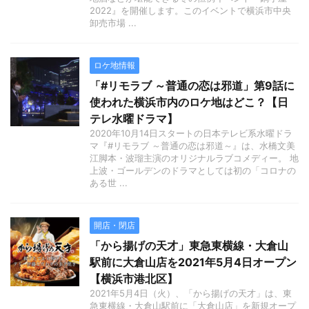
2022』を開催します。このイベントで横浜市中央
卸売市場 ...
ロケ地情報
「#リモラブ ～普通の恋は邪道」第9話に
使われた横浜市内のロケ地はどこ？【日
テレ水曜ドラマ】
2020年10月14日スタートの日本テレビ系水曜ドラ
マ『#リモラブ ～普通の恋は邪道～』は、水橋文美
江脚本・波瑠主演のオリジナルラブコメディー。 地
上波・ゴールデンのドラマとしては初の「コロナの
ある世 ...
開店・閉店
「から揚げの天才」東急東横線・大倉山
駅前に大倉山店を2021年5月4日オープン
【横浜市港北区】
2021年5月4日（火）、「から揚げの天才」は、東
急東横線・大倉山駅前に「大倉山店」を新規オープ