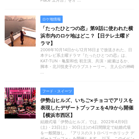
Place 五月台」をオ ...
ロケ地情報
「たったひとつの恋」第9話に使われた横
浜市内のロケ地はどこ？【日テレ土曜ド
ラマ】
2006年10月14日から12月16日まで放送された、日
本テレビ系土曜ドラマ『たったひとつの恋』は、
KAT-TUN・亀梨和也 初主演、共演・綾瀬はるか、
脚本・北川悦吏子のラブストーリー。 主人公の神崎
...
フード・スイーツ
伊勢山ヒルズ、いちご×チョコでアリスを
表現したデザートブッフェを4/9から開催
【横浜市西区】
結婚式場「伊勢山ヒルズ」では、2022年4月9日
(土)・23日(土)・30日(土)の4日間限定で結婚式場
を一般開放し、『アリスのストロベリーホリック デ
ザートブッフェ』を開催します。 以下、このイベン