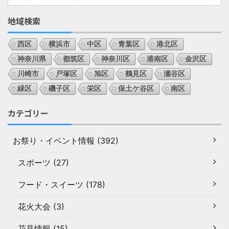
地域検索
西区
横浜市
中区
青葉区
港北区
神奈川県
都筑区
神奈川区
港南区
金沢区
川崎市
戸塚区
旭区
鶴見区
瀬谷区
緑区
磯子区
栄区
保土ケ谷区
南区
カテゴリー
お祭り・イベント情報 (392)
スポーツ (27)
フード・スイーツ (178)
花火大会 (3)
花見情報 (15)