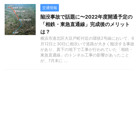
交通情報
陥没事故で話題に〜2022年度開通予定の
「相鉄・東急直通線」完成後のメリット
は？
横浜市港北区大豆戸町付近の環状2号線において、6
月12日と30日に相次いで道路が大きく陥没する事故
があり、真下の地下で工事が行われていた「相鉄・
東急直通線」のトンネル工事の影響があったこと
が、7月末に ...