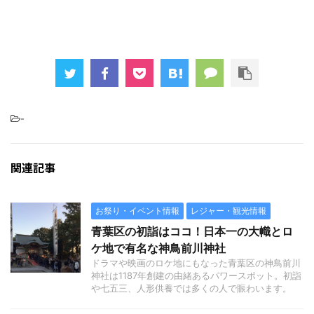
-
関連記事
お祭り・イベント情報
レジャー・観光情報
青葉区の初詣はココ！日本一の大幟とロ
ケ地で有名な神鳥前川神社
ドラマや映画のロケ地にもなった青葉区の神鳥前川
神社は1187年創建の由緒あるパワースポット。初詣
や七五三、人形供養では多くの人で賑わいます。