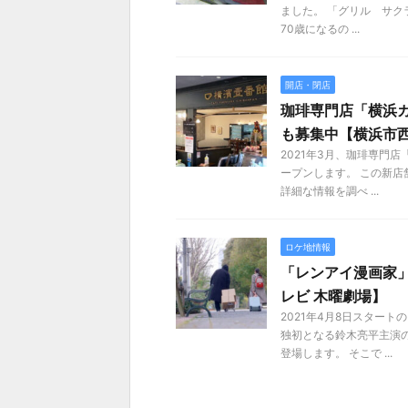
ました。 「グリル サク
70歳になるの ...
開店・閉店
珈琲専門店「横浜カ
も募集中【横浜市
2021年3月、珈琲専門
ープンします。 この新店
詳細な情報を調べ ...
ロケ地情報
「レンアイ漫画家
レビ 木曜劇場】
2021年4月8日スター
独初となる鈴木亮平主演
登場します。 そこで ...