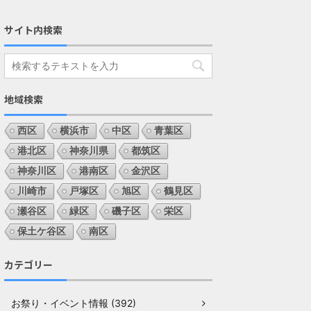
サイト内検索
地域検索
西区
横浜市
中区
青葉区
港北区
神奈川県
都筑区
神奈川区
港南区
金沢区
川崎市
戸塚区
旭区
鶴見区
瀬谷区
緑区
磯子区
栄区
保土ケ谷区
南区
カテゴリー
お祭り・イベント情報 (392)