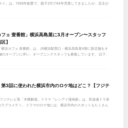
ライ」は、1956年創業で、親子2代で64年営業してきましたが、店主が
フェ 壹番館」横浜高島屋に3月オープン〜スタッフ
西区】
店「横浜カフェ 壹番館」は、JR横浜駅西口・横浜高島屋4階に新店舗をオ
舗のオープンに伴い、オープニングスタッフも募集しています。 以下、
」第3話に使われた横浜市内のロケ地はどこ？【フジテ
トのフジテレビ系「木曜劇場」ドラマ『レンアイ漫画家』は、民放連ドラ単
のラブコメディ。 ドラマのロケ地には、横浜市内のスポットもたくさん