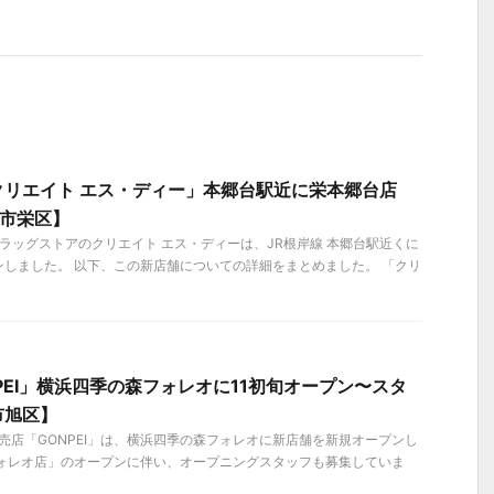
クリエイト エス・ディー」本郷台駅近に栄本郷台店
浜市栄区】
、ドラッグストアのクリエイト エス・ディーは、JR根岸線 本郷台駅近くに
しました。 以下、この新店舗についての詳細をまとめました。 「クリ
PEI」横浜四季の森フォレオに11初旬オープン〜スタ
市旭区】
果販売店「GONPEI」は、横浜四季の森フォレオに新店舗を新規オープンし
フォレオ店」のオープンに伴い、オープニングスタッフも募集していま