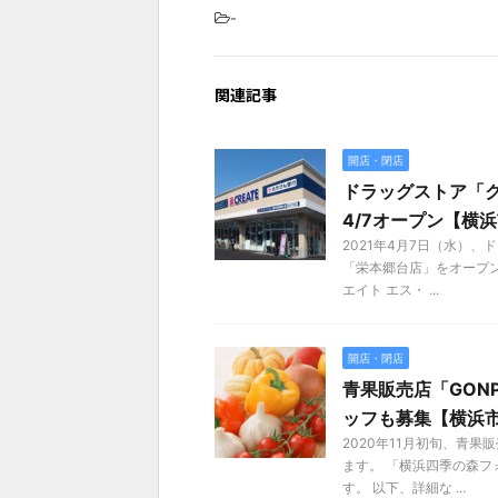
-
関連記事
開店・閉店
ドラッグストア「
4/7オープン【横
2021年4月7日（水）
「栄本郷台店」をオープン
エイト エス・ ...
開店・閉店
青果販売店「GON
ッフも募集【横浜
2020年11月初旬、青
ます。 「横浜四季の森
す。 以下、詳細な ...