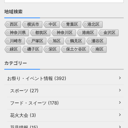
地域検索
西区
横浜市
中区
青葉区
港北区
神奈川県
都筑区
神奈川区
港南区
金沢区
川崎市
戸塚区
旭区
鶴見区
瀬谷区
緑区
磯子区
栄区
保土ケ谷区
南区
カテゴリー
お祭り・イベント情報 (392)
スポーツ (27)
フード・スイーツ (178)
花火大会 (3)
花見情報 (15)