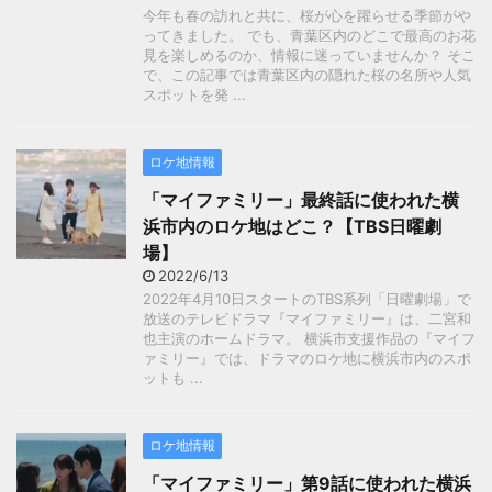
今年も春の訪れと共に、桜が心を躍らせる季節がや
ってきました。 でも、青葉区内のどこで最高のお花
見を楽しめるのか、情報に迷っていませんか？ そこ
で、この記事では青葉区内の隠れた桜の名所や人気
スポットを発 ...
ロケ地情報
「マイファミリー」最終話に使われた横
浜市内のロケ地はどこ？【TBS日曜劇
場】
2022/6/13
2022年4月10日スタートのTBS系列「日曜劇場」で
放送のテレビドラマ『マイファミリー』は、二宮和
也主演のホームドラマ。 横浜市支援作品の『マイフ
ァミリー』では、ドラマのロケ地に横浜市内のスポ
ットも ...
ロケ地情報
「マイファミリー」第9話に使われた横浜