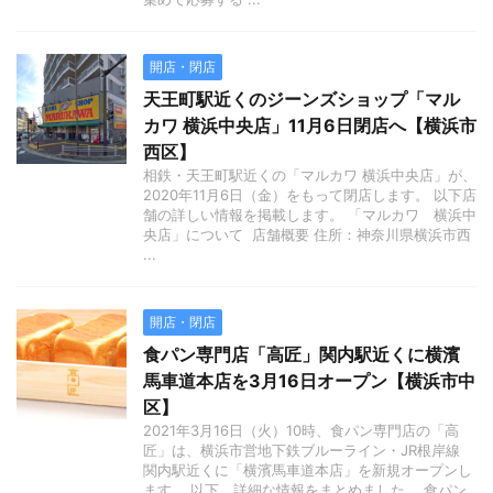
開店・閉店
天王町駅近くのジーンズショップ「マル
カワ 横浜中央店」11月6日閉店へ【横浜市
西区】
相鉄・天王町駅近くの「マルカワ 横浜中央店」が、
2020年11月6日（金）をもって閉店します。 以下店
舗の詳しい情報を掲載します。 「マルカワ 横浜中
央店」について 店舗概要 住所：神奈川県横浜市西
...
開店・閉店
食パン専門店「高匠」関内駅近くに横濱
馬車道本店を3月16日オープン【横浜市中
区】
2021年3月16日（火）10時、食パン専門店の「高
匠」は、横浜市営地下鉄ブルーライン・JR根岸線
関内駅近くに「横濱馬車道本店」を新規オープンし
ます。 以下、詳細な情報をまとめました。 食パン