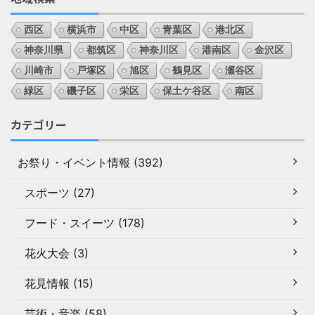
西区
横浜市
中区
青葉区
港北区
神奈川県
都筑区
神奈川区
港南区
金沢区
川崎市
戸塚区
旭区
鶴見区
瀬谷区
緑区
磯子区
栄区
保土ケ谷区
南区
カテゴリー
お祭り・イベント情報 (392)
スポーツ (27)
フード・スイーツ (178)
花火大会 (3)
花見情報 (15)
芸術・音楽 (58)