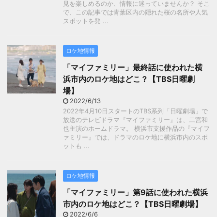
見を楽しめるのか、情報に迷っていませんか？ そこ
で、この記事では青葉区内の隠れた桜の名所や人気
スポットを発 ...
ロケ地情報
「マイファミリー」最終話に使われた横
浜市内のロケ地はどこ？【TBS日曜劇
場】
2022/6/13
2022年4月10日スタートのTBS系列「日曜劇場」で
放送のテレビドラマ『マイファミリー』は、二宮和
也主演のホームドラマ。 横浜市支援作品の『マイフ
ァミリー』では、ドラマのロケ地に横浜市内のスポ
ットも ...
ロケ地情報
「マイファミリー」第9話に使われた横浜
市内のロケ地はどこ？【TBS日曜劇場】
2022/6/6