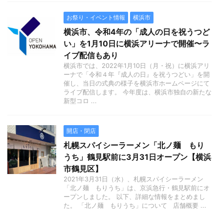
お祭り・イベント情報
横浜市
横浜市、令和4年の「成人の日を祝うつど
い」を1月10日に横浜アリーナで開催〜ラ
イブ配信もあり
横浜市では、2022年1月10日（月・祝）に横浜アリ
ーナで「令和４年『成人の日』を祝うつどい」を開
催し、当日の式典の様子を横浜市ホームページにて
ライブ配信します。 今年度は、横浜市独自の新たな
新型コロ ...
開店・閉店
札幌スパイシーラーメン「北ノ麺 もり
うち」鶴見駅前に3月31日オープン【横浜
市鶴見区】
2021年3月31日（水）、札幌スパイシーラーメン
「北ノ麺 もりうち」は、京浜急行・鶴見駅前にオ
ープンしました。 以下、詳細な情報をまとめまし
た。 「北ノ麺 もりうち」について 店舗概要 ...