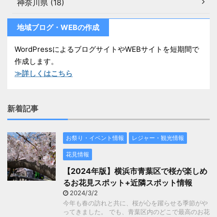
神奈川県 (18)
地域ブログ・WEBの作成
WordPressによるブログサイトやWEBサイトを短期間で
作成します。
≫詳しくはこちら
新着記事
お祭り・イベント情報
レジャー・観光情報
花見情報
【2024年版】横浜市青葉区で桜が楽しめ
るお花見スポット+近隣スポット情報
2024/3/2
今年も春の訪れと共に、桜が心を躍らせる季節がや
ってきました。 でも、青葉区内のどこで最高のお花