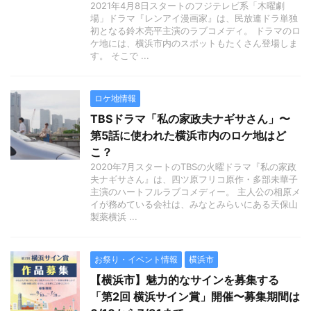
2021年4月8日スタートのフジテレビ系「木曜劇
場」ドラマ『レンアイ漫画家』は、民放連ドラ単独
初となる鈴木亮平主演のラブコメディ。 ドラマのロ
ケ地には、横浜市内のスポットもたくさん登場しま
す。 そこで ...
ロケ地情報
TBSドラマ「私の家政夫ナギサさん」〜
第5話に使われた横浜市内のロケ地はど
こ？
2020年7月スタートのTBSの火曜ドラマ『私の家政
夫ナギサさん』は、四ツ原フリコ原作・多部未華子
主演のハートフルラブコメディー。 主人公の相原メ
イが務めている会社は、みなとみらいにある天保山
製薬横浜 ...
お祭り・イベント情報
横浜市
【横浜市】魅力的なサインを募集する
「第2回 横浜サイン賞」開催〜募集期間は