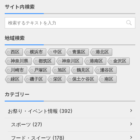
サイト内検索
地域検索
西区
横浜市
中区
青葉区
港北区
神奈川県
都筑区
神奈川区
港南区
金沢区
川崎市
戸塚区
旭区
鶴見区
瀬谷区
緑区
磯子区
栄区
保土ケ谷区
南区
カテゴリー
お祭り・イベント情報 (392)
スポーツ (27)
フード・スイーツ (178)