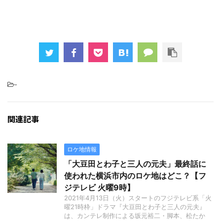
-
関連記事
ロケ地情報
「大豆田とわ子と三人の元夫」最終話に
使われた横浜市内のロケ地はどこ？【フ
ジテレビ 火曜9時】
2021年4月13日（火）スタートのフジテレビ系「火
曜21時枠」ドラマ『大豆田とわ子と三人の元夫』
は、カンテレ制作による坂元裕二・脚本、松たか