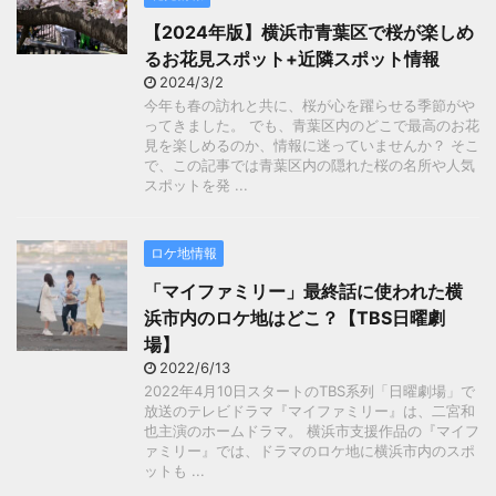
【2024年版】横浜市青葉区で桜が楽しめ
るお花見スポット+近隣スポット情報
2024/3/2
今年も春の訪れと共に、桜が心を躍らせる季節がや
ってきました。 でも、青葉区内のどこで最高のお花
見を楽しめるのか、情報に迷っていませんか？ そこ
で、この記事では青葉区内の隠れた桜の名所や人気
スポットを発 ...
ロケ地情報
「マイファミリー」最終話に使われた横
浜市内のロケ地はどこ？【TBS日曜劇
場】
2022/6/13
2022年4月10日スタートのTBS系列「日曜劇場」で
放送のテレビドラマ『マイファミリー』は、二宮和
也主演のホームドラマ。 横浜市支援作品の『マイフ
ァミリー』では、ドラマのロケ地に横浜市内のスポ
ットも ...