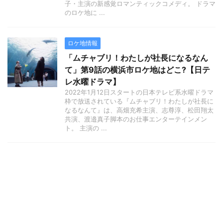
子・主演の新感覚ロマンティックコメディ。 ドラマ
のロケ地に ...
ロケ地情報
「ムチャブリ！わたしが社長になるなん
て」第9話の横浜市ロケ地はどこ?【日テ
レ水曜ドラマ】
2022年1月12日スタートの日本テレビ系水曜ドラマ
枠で放送されている『ムチャブリ！わたしが社長に
なるなんて』は、高畑充希主演、志尊淳、松田翔太
共演、渡邉真子脚本のお仕事エンターテインメン
ト。 主演の ...