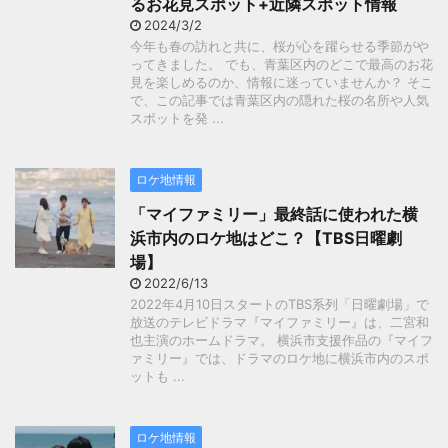
るお花見スポット+近隣スポット情報
2024/3/2
今年も春の訪れと共に、桜が心を躍らせる季節がや
ってきました。 でも、青葉区内のどこで最高のお花
見を楽しめるのか、情報に迷っていませんか？ そこ
で、この記事では青葉区内の隠れた桜の名所や人気
スポットを発 ...
ロケ地情報
「マイファミリー」最終話に使われた横
浜市内のロケ地はどこ？【TBS日曜劇
場】
2022/6/13
2022年4月10日スタートのTBS系列「日曜劇場」で
放送のテレビドラマ『マイファミリー』は、二宮和
也主演のホームドラマ。 横浜市支援作品の『マイフ
ァミリー』では、ドラマのロケ地に横浜市内のスポ
ットも ...
ロケ地情報