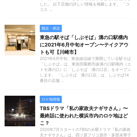
した。 以下店舗の詳しい情報を掲載します。 「コ
コス ...
開店・閉店
東急の駅そば「しぶそば」溝の口駅構内
に2021年6月中旬オープン〜テイクアウ
トも可【川崎市】
2021年6月中旬、東急線沿線で展開している駅そば
「しぶそば」は、東急田園都市線溝の口駅構内（エ
トモ溝の口）に「しぶそば 溝の口店」をオープン
します。 「しぶそば 溝の口店」は、しぶそば14
番目の店舗 ...
ロケ地情報
TBSドラマ「私の家政夫ナギサさん」〜
最終話に使われた横浜市内のロケ地はど
こ？
2020年7月スタートのTBSの火曜ドラマ『私の家政
夫ナギサさん』は、四ツ原フリコ原作・多部未華子