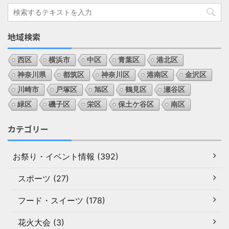
地域検索
西区
横浜市
中区
青葉区
港北区
神奈川県
都筑区
神奈川区
港南区
金沢区
川崎市
戸塚区
旭区
鶴見区
瀬谷区
緑区
磯子区
栄区
保土ケ谷区
南区
カテゴリー
お祭り・イベント情報 (392)
スポーツ (27)
フード・スイーツ (178)
花火大会 (3)