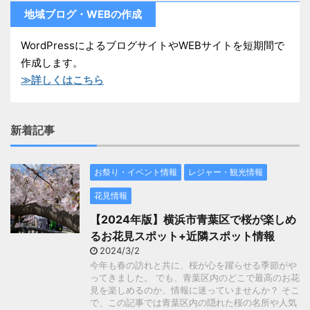
地域ブログ・WEBの作成
WordPressによるブログサイトやWEBサイトを短期間で
作成します。
≫詳しくはこちら
新着記事
お祭り・イベント情報
レジャー・観光情報
花見情報
【2024年版】横浜市青葉区で桜が楽しめ
るお花見スポット+近隣スポット情報
2024/3/2
今年も春の訪れと共に、桜が心を躍らせる季節がや
ってきました。 でも、青葉区内のどこで最高のお花
見を楽しめるのか、情報に迷っていませんか？ そこ
で、この記事では青葉区内の隠れた桜の名所や人気