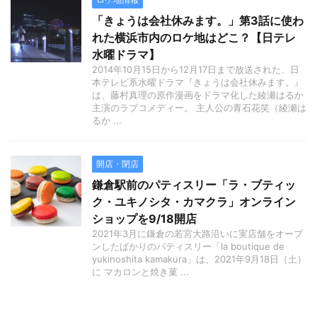
「きょうは会社休みます。」第3話に使わ
れた横浜市内のロケ地はどこ？【日テレ
水曜ドラマ】
2014年10月15日から12月17日まで放送された、日
本テレビ系水曜ドラマ『きょうは会社休みます。』
は、藤村真理の原作漫画をドラマ化した綾瀬はるか
主演のラブコメディー。 主人公の青石花笑（綾瀬は
るか ...
開店・閉店
鎌倉駅前のパティスリー「ラ・ブティッ
ク・ユキノシタ・カマクラ」オンライン
ショップを9/18開店
2021年3月に鎌倉の若宮大路沿いに実店舗をオープ
ンしたばかりのパティスリー「la boutique de
yukinoshita kamakura」は、2021年9月18日（土）
に マカロンと焼き菓 ...