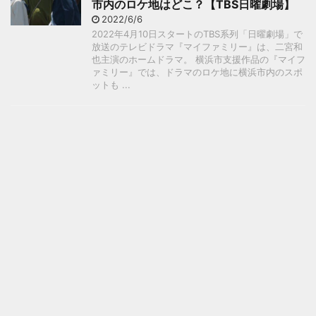
市内のロケ地はどこ？【TBS日曜劇場】
2022/6/6
2022年4月10日スタートのTBS系列「日曜劇場」で
放送のテレビドラマ『マイファミリー』は、二宮和
也主演のホームドラマ。 横浜市支援作品の『マイフ
ァミリー』では、ドラマのロケ地に横浜市内のスポ
ットも ...