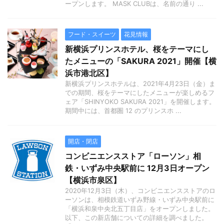
ープンします。 MASK CLUBは、名前の通り ...
フード・スイーツ
花見情報
新横浜プリンスホテル、桜をテーマにし
たメニューの「SAKURA 2021」開催【横
浜市港北区】
新横浜プリンスホテルは、2021年4月23日（金）ま
での期間、桜をテーマにしたメニューが楽しめるフ
ェア「SHINYOKO SAKURA 2021」を開催します。
期間中には、首都圏 12 のプリンスホ ...
開店・閉店
コンビニエンスストア「ローソン」相
鉄・いずみ中央駅前に 12月3日オープン
【横浜市泉区】
2020年12月3日（木）、コンビニエンスストアのロ
ーソンは、相模鉄道いずみ野線・いずみ中央駅前に
「横浜和泉中央北五丁目店」をオープンしました。
以下、この新店舗についての詳細を調べました。