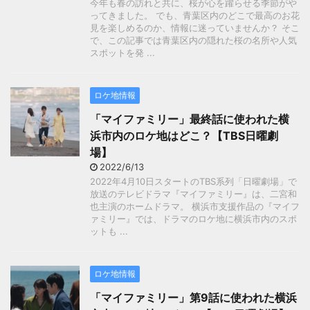
今年も春の訪れと共に、桜が心を躍らせる季節がや
ってきました。 でも、青葉区内のどこで最高のお花
見を楽しめるのか、情報に迷っていませんか？ そこ
で、この記事では青葉区内の隠れた桜の名所や人気
スポットを発 ...
ロケ地情報
「マイファミリー」最終話に使われた横
浜市内のロケ地はどこ？【TBS日曜劇
場】
2022/6/13
2022年4月10日スタートのTBS系列「日曜劇場」で
放送のテレビドラマ『マイファミリー』は、二宮和
也主演のホームドラマ。 横浜市支援作品の『マイフ
ァミリー』では、ドラマのロケ地に横浜市内のスポ
ットも ...
ロケ地情報
「マイファミリー」第9話に使われた横浜