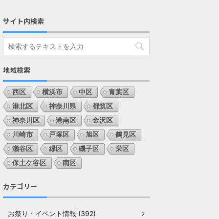
サイト内検索
地域検索
西区
横浜市
中区
青葉区
港北区
神奈川県
都筑区
神奈川区
港南区
金沢区
川崎市
戸塚区
旭区
鶴見区
瀬谷区
緑区
磯子区
栄区
保土ケ谷区
南区
カテゴリー
お祭り・イベント情報 (392)