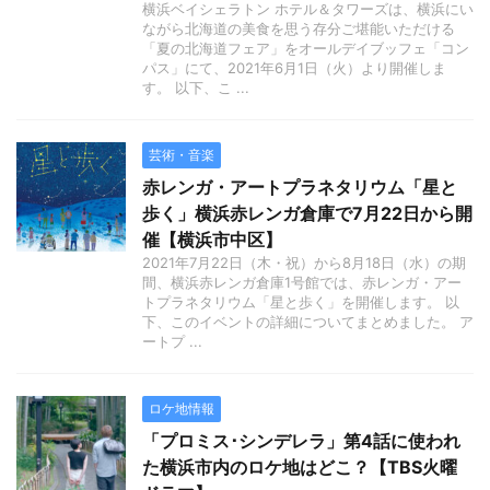
横浜ベイシェラトン ホテル＆タワーズは、横浜にい
ながら北海道の美食を思う存分ご堪能いただける
「夏の北海道フェア」をオールデイブッフェ「コン
パス」にて、2021年6月1日（火）より開催しま
す。 以下、こ ...
芸術・音楽
赤レンガ・アートプラネタリウム「星と
歩く」横浜赤レンガ倉庫で7月22日から開
催【横浜市中区】
2021年7月22日（木・祝）から8月18日（水）の期
間、横浜赤レンガ倉庫1号館では、赤レンガ・アー
トプラネタリウム「星と歩く」を開催します。 以
下、このイベントの詳細についてまとめました。 ア
ートプ ...
ロケ地情報
「プロミス･シンデレラ」第4話に使われ
た横浜市内のロケ地はどこ？【TBS火曜