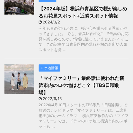
【2024年版】横浜市青葉区で桜が楽しめ
るお花見スポット+近隣スポット情報
2024/3/2
今年も春の訪れと共に、桜が心を躍らせる季節がや
ってきました。 でも、青葉区内のどこで最高のお花
見を楽しめるのか、情報に迷っていませんか？ そこ
で、この記事では青葉区内の隠れた桜の名所や人気
スポットを発 ...
ロケ地情報
「マイファミリー」最終話に使われた横
浜市内のロケ地はどこ？【TBS日曜劇
場】
2022/6/13
2022年4月10日スタートのTBS系列「日曜劇場」で
放送のテレビドラマ『マイファミリー』は、二宮和
也主演のホームドラマ。 横浜市支援作品の『マイフ
ァミリー』では、ドラマのロケ地に横浜市内のスポ
ットも ...