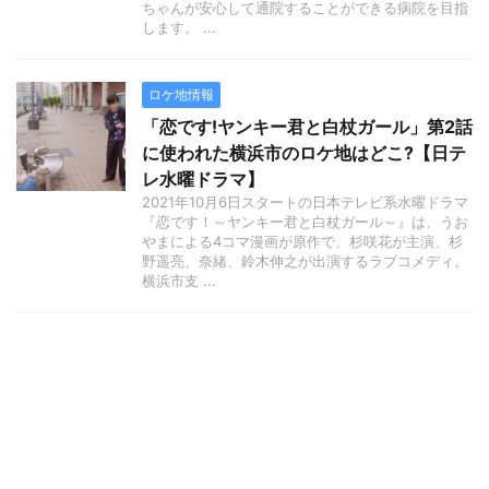
ちゃんが安心して通院することができる病院を目指
します。 ...
ロケ地情報
「恋です!ヤンキー君と白杖ガール」第2話
に使われた横浜市のロケ地はどこ?【日テ
レ水曜ドラマ】
2021年10月6日スタートの日本テレビ系水曜ドラマ
『恋です！～ヤンキー君と白杖ガール～』は、うお
やまによる4コマ漫画が原作で、杉咲花が主演、杉
野遥亮、奈緒、鈴木伸之が出演するラブコメディ。
横浜市支 ...