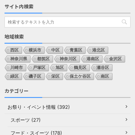
サイト内検索
地域検索
西区
横浜市
中区
青葉区
港北区
神奈川県
都筑区
神奈川区
港南区
金沢区
川崎市
戸塚区
旭区
鶴見区
瀬谷区
緑区
磯子区
栄区
保土ケ谷区
南区
カテゴリー
お祭り・イベント情報 (392)
スポーツ (27)
フード・スイーツ (178)