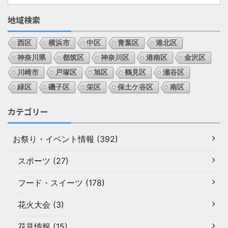
地域検索
西区
横浜市
中区
青葉区
港北区
神奈川県
都筑区
神奈川区
港南区
金沢区
川崎市
戸塚区
旭区
鶴見区
瀬谷区
緑区
磯子区
栄区
保土ケ谷区
南区
カテゴリー
お祭り・イベント情報 (392)
スポーツ (27)
フード・スイーツ (178)
花火大会 (3)
花見情報 (15)