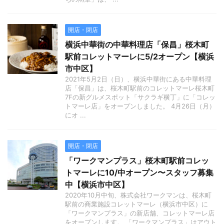
開店・閉店
横浜中華街の中華料理店「保昌」桜木町
駅前コレットマーレに5/2オープン【横浜
市中区】
2021年5月2日（日）、横浜中華街にある中華料理
店「保昌」は、桜木町駅前のコレットマーレ桜木町
7Fの新グルメスポット「サクラギ横丁」に「コレッ
トマーレ店」をオープンしました。 4月26日（月）
にオ ...
開店・閉店
「ワークマンプラス」桜木町駅前コレッ
トマーレに10/中オープン〜スタッフ募集
中【横浜市中区】
2020年10月中旬、株式会社ワークマンは、桜木町
駅前の商業施設コレットマーレ（横浜市中区）に
「ワークマンプラス」の新店舗、コレットマーレ店
をオープンします。 「ワークマンプラス」はアウト