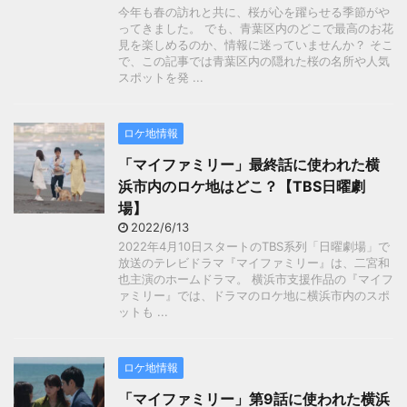
今年も春の訪れと共に、桜が心を躍らせる季節がや
ってきました。 でも、青葉区内のどこで最高のお花
見を楽しめるのか、情報に迷っていませんか？ そこ
で、この記事では青葉区内の隠れた桜の名所や人気
スポットを発 ...
ロケ地情報
「マイファミリー」最終話に使われた横
浜市内のロケ地はどこ？【TBS日曜劇
場】
2022/6/13
2022年4月10日スタートのTBS系列「日曜劇場」で
放送のテレビドラマ『マイファミリー』は、二宮和
也主演のホームドラマ。 横浜市支援作品の『マイフ
ァミリー』では、ドラマのロケ地に横浜市内のスポ
ットも ...
ロケ地情報
「マイファミリー」第9話に使われた横浜