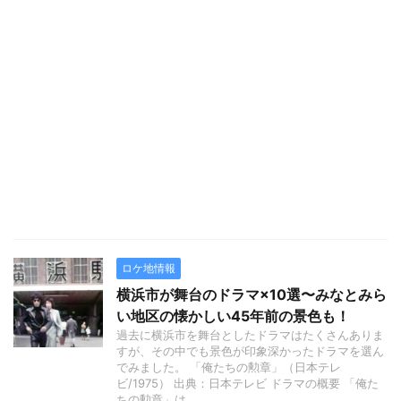
ロケ地情報
横浜市が舞台のドラマ×10選〜みなとみら
い地区の懐かしい45年前の景色も！
過去に横浜市を舞台としたドラマはたくさんありま
すが、その中でも景色が印象深かったドラマを選ん
でみました。 「俺たちの勲章」（日本テレ
ビ/1975） 出典：日本テレビ ドラマの概要 「俺た
ちの勲章」は、 ...