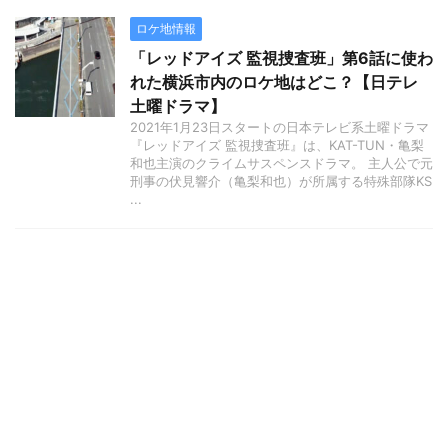
ロケ地情報
「レッドアイズ 監視捜査班」第6話に使わ
れた横浜市内のロケ地はどこ？【日テレ
土曜ドラマ】
2021年1月23日スタートの日本テレビ系土曜ドラマ
『レッドアイズ 監視捜査班』は、KAT-TUN・亀梨
和也主演のクライムサスペンスドラマ。 主人公で元
刑事の伏見響介（亀梨和也）が所属する特殊部隊KS
...