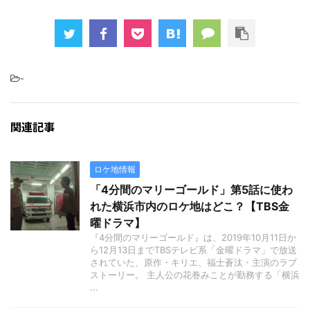
-
関連記事
ロケ地情報
「4分間のマリーゴールド」第5話に使わ
れた横浜市内のロケ地はどこ？【TBS金
曜ドラマ】
『4分間のマリーゴールド』は、2019年10月11日か
ら12月13日までTBSテレビ系「金曜ドラマ」で放送
されていた、原作・キリエ、福士蒼汰・主演のラブ
ストーリー。 主人公の花巻みことが勤務する「横浜
...