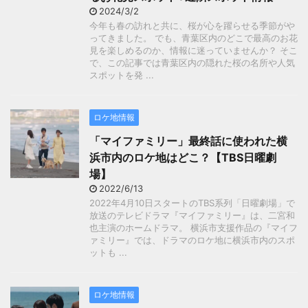
2024/3/2
今年も春の訪れと共に、桜が心を躍らせる季節がや
ってきました。 でも、青葉区内のどこで最高のお花
見を楽しめるのか、情報に迷っていませんか？ そこ
で、この記事では青葉区内の隠れた桜の名所や人気
スポットを発 ...
ロケ地情報
「マイファミリー」最終話に使われた横
浜市内のロケ地はどこ？【TBS日曜劇
場】
2022/6/13
2022年4月10日スタートのTBS系列「日曜劇場」で
放送のテレビドラマ『マイファミリー』は、二宮和
也主演のホームドラマ。 横浜市支援作品の『マイフ
ァミリー』では、ドラマのロケ地に横浜市内のスポ
ットも ...
ロケ地情報