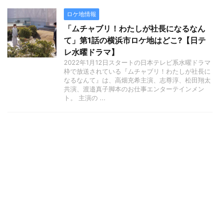
ロケ地情報
「ムチャブリ！わたしが社長になるなん
て」第1話の横浜市ロケ地はどこ?【日テ
レ水曜ドラマ】
2022年1月12日スタートの日本テレビ系水曜ドラマ
枠で放送されている『ムチャブリ！わたしが社長に
なるなんて』は、高畑充希主演、志尊淳、松田翔太
共演、渡邉真子脚本のお仕事エンターテインメン
ト。 主演の ...