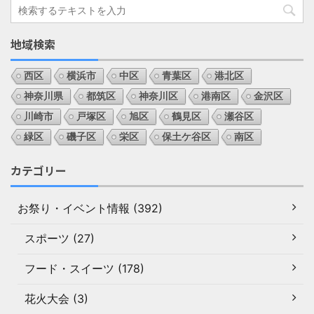
地域検索
西区
横浜市
中区
青葉区
港北区
神奈川県
都筑区
神奈川区
港南区
金沢区
川崎市
戸塚区
旭区
鶴見区
瀬谷区
緑区
磯子区
栄区
保土ケ谷区
南区
カテゴリー
お祭り・イベント情報 (392)
スポーツ (27)
フード・スイーツ (178)
花火大会 (3)