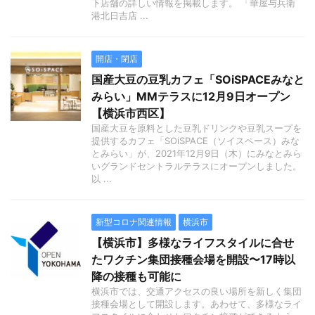
下店舗の詳しい情報を掲載します。 「華屋与兵衛
港北日吉店 ...
開店・閉店
国産大豆の豆乳カフェ「SOiSPACEみなと
みらい」MMテラスに12月9日オープン
【横浜市西区】
国産大豆を原料とした豆乳ドリンクや豆乳スープを
提供するカフェ「SOiSPACE（ソイスペース）みな
とみらい」が、2021年12月9日（木）にみなとみら
いグランドセントラルテラスにオープンしました。
以 ...
新型コロナ関連情報
横浜市
【横浜市】多様なライフスタイルに合せ
たワクチン集団接種会場を開設〜17時以
降の接種も可能に
横浜市では、交通アクセスの良い場所を新しく集団
接種会場として開設します。あわせて、多様なライ