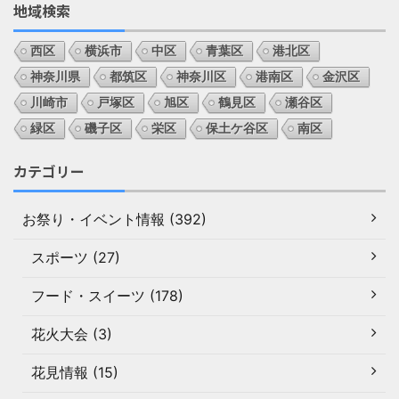
地域検索
西区
横浜市
中区
青葉区
港北区
神奈川県
都筑区
神奈川区
港南区
金沢区
川崎市
戸塚区
旭区
鶴見区
瀬谷区
緑区
磯子区
栄区
保土ケ谷区
南区
カテゴリー
お祭り・イベント情報 (392)
スポーツ (27)
フード・スイーツ (178)
花火大会 (3)
花見情報 (15)