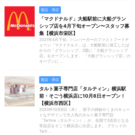
開店・閉店
「マクドナルド」大船駅前に大船グラン
シップ店を4月下旬オープン〜スタッフ募
集【横浜市栄区】
2021年4月下旬、ハンバーガーのファストフードチ
ェーン「マクドナルド」は、大船駅前に竣工したば
かりの「グランシップ」2階に「大船グランシップ
店」をオープンします。 「大船グランシップ店」の
オープンに ...
開店・閉店
タルト菓子専門店「タルティン」横浜駅
前・そごう横浜店に10月8日オープン！
【横浜市西区】
2020年10月8日（木）、双子の姉妹やくまのキュー
トなデザインで大人気のタルト菓子専門店
「Tartine（タルティン）」が、全国で3店目となる
常設店をそごう横浜店に出店します。 ブランドの
Tarti ...