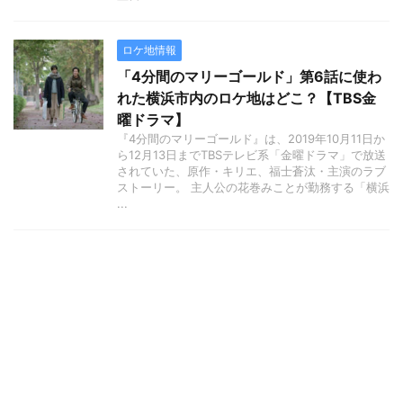
ロケ地情報
「4分間のマリーゴールド」第6話に使わ
れた横浜市内のロケ地はどこ？【TBS金
曜ドラマ】
『4分間のマリーゴールド』は、2019年10月11日か
ら12月13日までTBSテレビ系「金曜ドラマ」で放送
されていた、原作・キリエ、福士蒼汰・主演のラブ
ストーリー。 主人公の花巻みことが勤務する「横浜
...