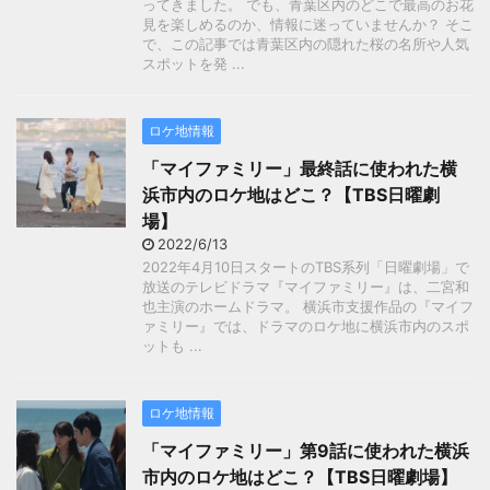
ってきました。 でも、青葉区内のどこで最高のお花
見を楽しめるのか、情報に迷っていませんか？ そこ
で、この記事では青葉区内の隠れた桜の名所や人気
スポットを発 ...
ロケ地情報
「マイファミリー」最終話に使われた横
浜市内のロケ地はどこ？【TBS日曜劇
場】
2022/6/13
2022年4月10日スタートのTBS系列「日曜劇場」で
放送のテレビドラマ『マイファミリー』は、二宮和
也主演のホームドラマ。 横浜市支援作品の『マイフ
ァミリー』では、ドラマのロケ地に横浜市内のスポ
ットも ...
ロケ地情報
「マイファミリー」第9話に使われた横浜
市内のロケ地はどこ？【TBS日曜劇場】