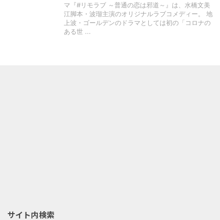
マ『#リモラブ ～普通の恋は邪道～』は、水橋文美
江脚本・波瑠主演のオリジナルラブコメディー。 地
上波・ゴールデンのドラマとしては初の「コロナの
ある世 ...
サイト内検索