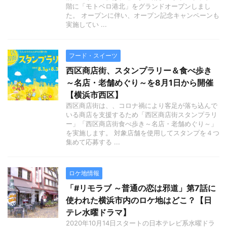
階に「モトベロ港北」をグランドオープンしまし
た。 オープンに伴い、オープン記念キャンペーンも
実施してい ...
フード・スイーツ
西区商店街、スタンプラリー＆食べ歩き
～名店・老舗めぐり～を8月1日から開催
【横浜市西区】
西区商店街は、、コロナ禍により客足が落ち込んで
いる商店を支援するため「西区商店街スタンプラリ
ー」「西区商店街食べ歩き～名店・老舗めぐり～」
を実施します。 対象店舗を使用してスタンプを４つ
集めて応募する ...
ロケ地情報
「#リモラブ ～普通の恋は邪道」第7話に
使われた横浜市内のロケ地はどこ？【日
テレ水曜ドラマ】
2020年10月14日スタートの日本テレビ系水曜ドラ