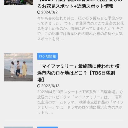
るお花見スポット+近隣スポット情報
2024/3/2
今年も春の訪れと共に、桜が心を躍らせる季節がや
ってきました。 でも、青葉区内のどこで最高のお花
見を楽しめるのか、情報に迷っていませんか？ そこ
で、この記事では青葉区内の隠れた桜の名所や人気
スポットを発 ...
ロケ地情報
「マイファミリー」最終話に使われた横
浜市内のロケ地はどこ？【TBS日曜劇
場】
2022/6/13
2022年4月10日スタートのTBS系列「日曜劇場」で
放送のテレビドラマ『マイファミリー』は、二宮和
也主演のホームドラマ。 横浜市支援作品の『マイフ
ァミリー』では、ドラマのロケ地に横浜市内のスポ
ットも ...