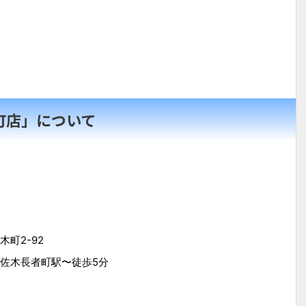
町店」について
町2-92
佐木長者町駅〜徒歩5分