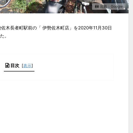
出典：Google
佐木長者町駅前の「 伊勢佐木町店」を2020年11月30日
た。
目次
[
表示
]