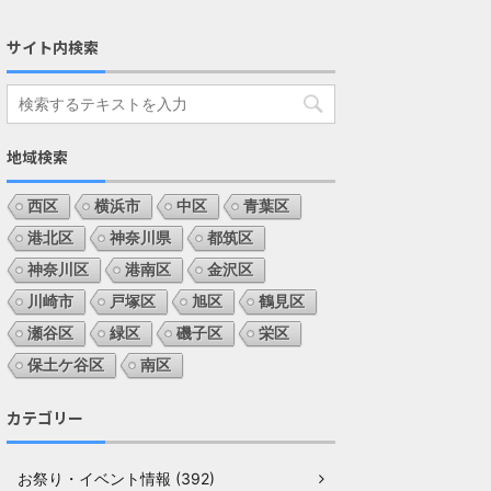
サイト内検索
地域検索
西区
横浜市
中区
青葉区
港北区
神奈川県
都筑区
神奈川区
港南区
金沢区
川崎市
戸塚区
旭区
鶴見区
瀬谷区
緑区
磯子区
栄区
保土ケ谷区
南区
カテゴリー
お祭り・イベント情報 (392)