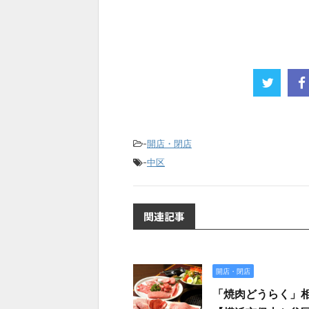
-
開店・閉店
-
中区
関連記事
開店・閉店
「焼肉どうらく」相