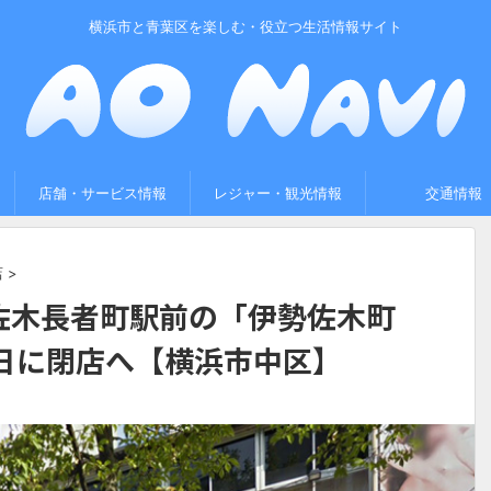
横浜市と青葉区を楽しむ・役立つ生活情報サイト
店舗・サービス情報
レジャー・観光情報
交通情報
店
>
佐木長者町駅前の「伊勢佐木町
0日に閉店へ【横浜市中区】