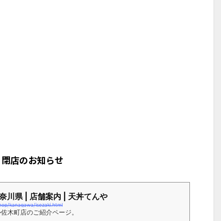
」閉店のお知らせ
奈川県 | 店舗案内 | 天丼てんや
hop/kanagawa/isezaki.html
勢佐木町店のご紹介ページ。