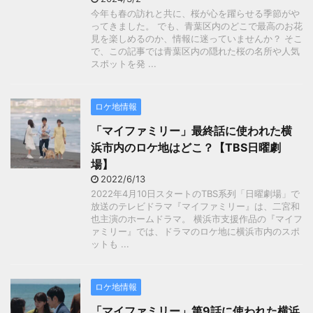
今年も春の訪れと共に、桜が心を躍らせる季節がや
ってきました。 でも、青葉区内のどこで最高のお花
見を楽しめるのか、情報に迷っていませんか？ そこ
で、この記事では青葉区内の隠れた桜の名所や人気
スポットを発 ...
ロケ地情報
「マイファミリー」最終話に使われた横
浜市内のロケ地はどこ？【TBS日曜劇
場】
2022/6/13
2022年4月10日スタートのTBS系列「日曜劇場」で
放送のテレビドラマ『マイファミリー』は、二宮和
也主演のホームドラマ。 横浜市支援作品の『マイフ
ァミリー』では、ドラマのロケ地に横浜市内のスポ
ットも ...
ロケ地情報
「マイファミリー」第9話に使われた横浜