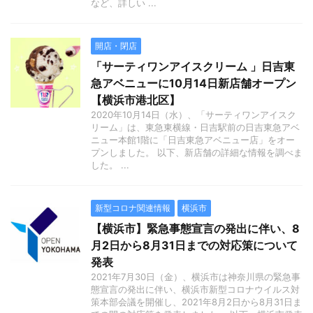
など、詳しい ...
開店・閉店
「サーティワンアイスクリーム 」日吉東
急アベニューに10月14日新店舗オープン
【横浜市港北区】
2020年10月14日（水）、「サーティワンアイスク
リーム」は、東急東横線・日吉駅前の日吉東急アベ
ニュー本館1階に「日吉東急アベニュー店」をオー
プンしました。 以下、新店舗の詳細な情報を調べま
した。 ...
新型コロナ関連情報
横浜市
【横浜市】緊急事態宣言の発出に伴い、8
月2日から8月31日までの対応策について
発表
2021年7月30日（金）、横浜市は神奈川県の緊急事
態宣言の発出に伴い、横浜市新型コロナウイルス対
策本部会議を開催し、2021年8月2日から8月31日ま