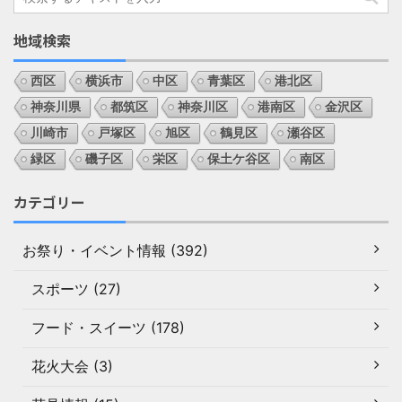
地域検索
西区
横浜市
中区
青葉区
港北区
神奈川県
都筑区
神奈川区
港南区
金沢区
川崎市
戸塚区
旭区
鶴見区
瀬谷区
緑区
磯子区
栄区
保土ケ谷区
南区
カテゴリー
お祭り・イベント情報 (392)
スポーツ (27)
フード・スイーツ (178)
花火大会 (3)