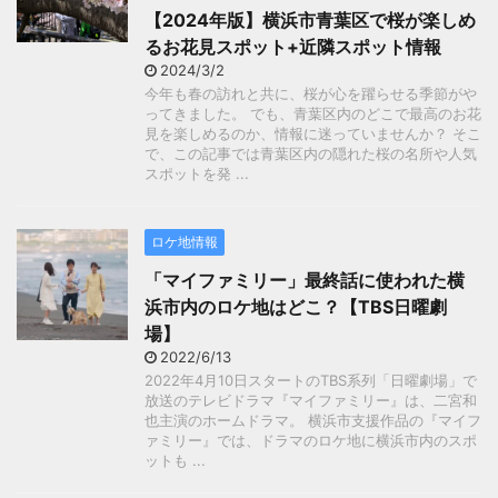
【2024年版】横浜市青葉区で桜が楽しめ
るお花見スポット+近隣スポット情報
2024/3/2
今年も春の訪れと共に、桜が心を躍らせる季節がや
ってきました。 でも、青葉区内のどこで最高のお花
見を楽しめるのか、情報に迷っていませんか？ そこ
で、この記事では青葉区内の隠れた桜の名所や人気
スポットを発 ...
ロケ地情報
「マイファミリー」最終話に使われた横
浜市内のロケ地はどこ？【TBS日曜劇
場】
2022/6/13
2022年4月10日スタートのTBS系列「日曜劇場」で
放送のテレビドラマ『マイファミリー』は、二宮和
也主演のホームドラマ。 横浜市支援作品の『マイフ
ァミリー』では、ドラマのロケ地に横浜市内のスポ
ットも ...