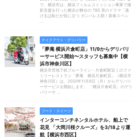
で、横浜市は、横浜フィルムコミッション事業で撮
影支援を行った横浜が舞台の TBS 系のドラマ「逃
げるは恥だが役に立つ ガンバレ人類！新春スペシ
...
テイクアウト・デリバリー
「夢庵 横浜片倉町店」11/9からデリバリ
ーサービス開始〜スタッフも募集中【横
浜市神奈川区】
横浜市営地下鉄ブルーライン・片倉町駅近くのファ
ミリーレストラン「夢庵 横浜片倉町店」（横浜市
神奈川区）は、2020年11月9日（月）からデリバリ
ーサービスを開始します。 「横浜片倉町店」のデリ
バリーサ ...
フード・スイーツ
インターコンチネンタルホテル、船上で
花見 「大岡川桜クルーズ」を3/18より運
航【横浜市西区】