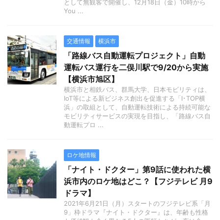
として無観客で開催し、12月18日（金）10時から
You ...
交通情報
横浜市
「路線バス自動運転プロジェクト」自動
運転バス運行を二俣川駅で9/20から実施
【横浜市旭区】
横浜市と相鉄バス、群馬大学、日本モビリティは、
IoT等による新ビジネス創出を促進する「I･TOP横
浜」の取組として、自動運転技術による持続可能な
モビリティサービスの実現を目指し、「路線バス自
動運転プロ ...
ロケ地情報
「ナイト・ドクター」第9話に使われた横
浜市内のロケ地はどこ？【フジテレビ 月9
ドラマ】
2021年6月21日（月）スタートのフジテレビ系「月
9」枠ドラマ『ナイト・ドクター』は、年齢も性格