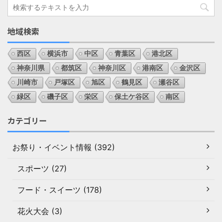
地域検索
西区
横浜市
中区
青葉区
港北区
神奈川県
都筑区
神奈川区
港南区
金沢区
川崎市
戸塚区
旭区
鶴見区
瀬谷区
緑区
磯子区
栄区
保土ケ谷区
南区
カテゴリー
お祭り・イベント情報 (392)
スポーツ (27)
フード・スイーツ (178)
花火大会 (3)