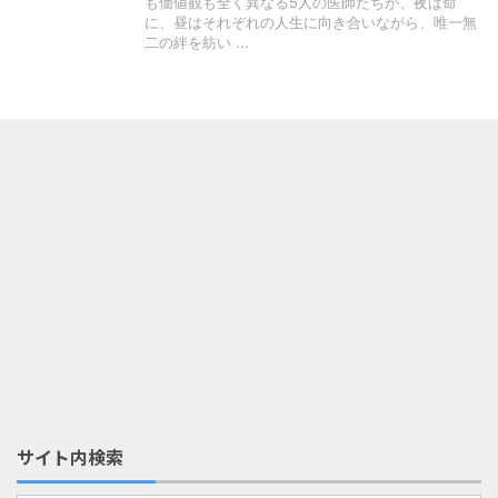
も価値観も全く異なる5人の医師たちが、夜は命
に、昼はそれぞれの人生に向き合いながら、唯一無
二の絆を紡い ...
サイト内検索