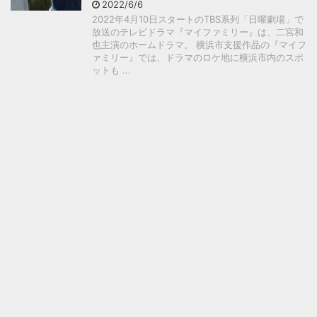
2022/6/6
2022年4月10日スタートのTBS系列「日曜劇場」で
放送のテレビドラマ『マイファミリー』は、二宮和
也主演のホームドラマ。 横浜市支援作品の『マイフ
ァミリー』では、ドラマのロケ地に横浜市内のスポ
ットも ...