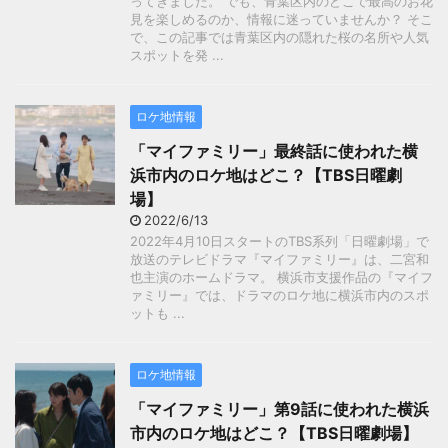
ってきました。 でも、青葉区内のどこで最高のお花
見を楽しめるのか、情報に迷っていませんか？ そこ
で、この記事では青葉区内の隠れた桜の名所や人気
スポットを発 ...
ロケ地情報
「マイファミリー」最終話に使われた横
浜市内のロケ地はどこ？【TBS日曜劇
場】
2022/6/13
2022年4月10日スタートのTBS系列「日曜劇場」で
放送のテレビドラマ『マイファミリー』は、二宮和
也主演のホームドラマ。 横浜市支援作品の『マイフ
ァミリー』では、ドラマのロケ地に横浜市内のスポ
ットも ...
ロケ地情報
「マイファミリー」第9話に使われた横浜
市内のロケ地はどこ？【TBS日曜劇場】