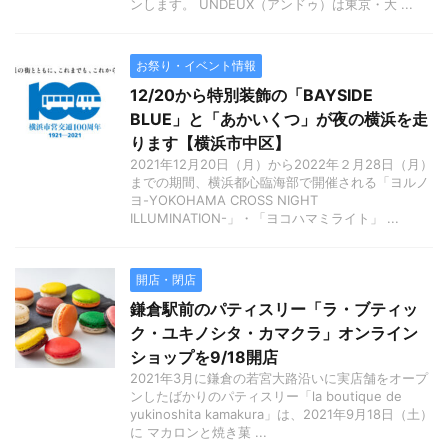
ンします。 UNDEUX（アンドゥ）は東京・大 ...
お祭り・イベント情報
12/20から特別装飾の「BAYSIDE
BLUE」と「あかいくつ」が夜の横浜を走
ります【横浜市中区】
2021年12月20日（月）から2022年２月28日（月）
までの期間、横浜都心臨海部で開催される「ヨルノ
ヨ-YOKOHAMA CROSS NIGHT
ILLUMINATION-」・「ヨコハマミライト」 ...
開店・閉店
鎌倉駅前のパティスリー「ラ・ブティッ
ク・ユキノシタ・カマクラ」オンライン
ショップを9/18開店
2021年3月に鎌倉の若宮大路沿いに実店舗をオープ
ンしたばかりのパティスリー「la boutique de
yukinoshita kamakura」は、2021年9月18日（土）
に マカロンと焼き菓 ...