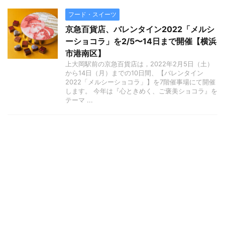
フード・スイーツ
京急百貨店、バレンタイン2022「メルシ
ーショコラ」を2/5〜14日まで開催【横浜
市港南区】
上大岡駅前の京急百貨店は，2022年2月5日（土）
から14日（月）までの10日間、【バレンタイン
2022「メルシーショコラ」】を7階催事場にて開催
します。 今年は『心ときめく、ご褒美ショコラ』を
テーマ ...