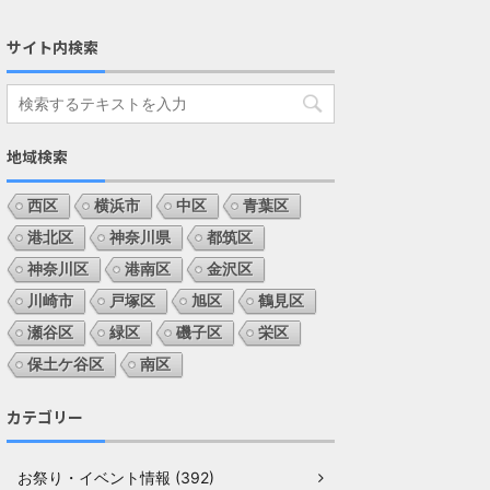
サイト内検索
地域検索
西区
横浜市
中区
青葉区
港北区
神奈川県
都筑区
神奈川区
港南区
金沢区
川崎市
戸塚区
旭区
鶴見区
瀬谷区
緑区
磯子区
栄区
保土ケ谷区
南区
カテゴリー
お祭り・イベント情報 (392)