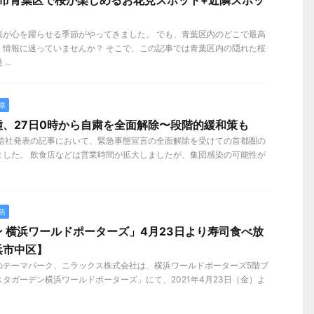
浜市青葉区で桜が楽しめるお花見スポット+近隣スポッ
桜が心を躍らせる季節がやってきました。 でも、青葉区内のどこで最高
、情報に迷っていませんか？ そこで、この記事では青葉区内の隠れた桜
..
県
、27日0時から自粛を全面解除〜段階的緩和策も
事通信社発表の記事において、緊急事態宣言の全面解除を受けての首都圏の
ました。 飲食店などは営業時間が拡大しましたが、集団感染の可能性が
店
 横浜ワールドポーターズ」4月23日より寿司食べ放
浜市中区】
のテーマパーク、ニラックス株式会社は、横浜ワールドポーターズ5階ブ
タガーデン横浜ワールドポーターズ」にて、2021年4月23日（金）よ