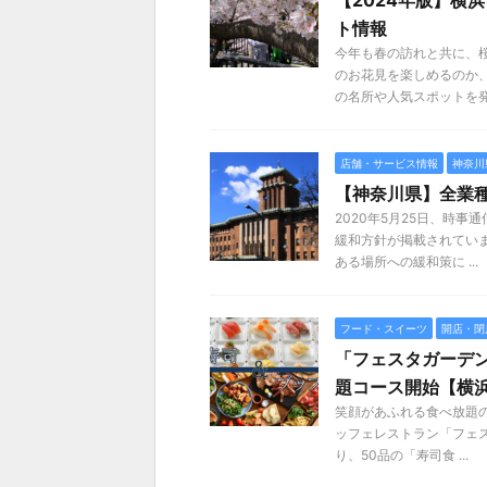
【2024年版】横
ト情報
今年も春の訪れと共に、
のお花見を楽しめるのか
の名所や人気スポットを発 .
店舗・サービス情報
神奈川
【神奈川県】全業種
2020年5月25日、時
緩和方針が掲載されてい
ある場所への緩和策に ...
フード・スイーツ
開店・閉
「フェスタガーデン
題コース開始【横
笑顔があふれる食べ放題
ッフェレストラン「フェス
り、50品の「寿司食 ...