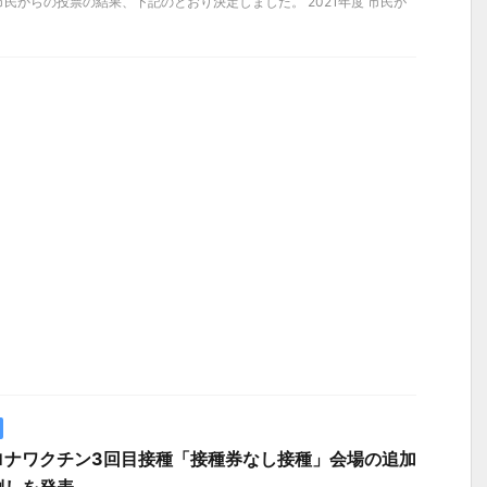
の市⺠からの投票の結果、下記のとおり決定しました。 2021年度 市民が
ロナワクチン3回目接種「接種券なし接種」会場の追加