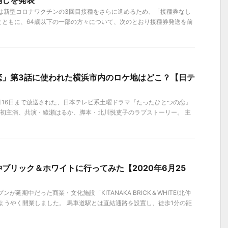
倒しを発表
浜市は新型コロナワクチンの3回目接種をさらに進めるため、「接種券なし
とともに、64歳以下の一部の方々について、次のとおり接種券発送を前
恋」第3話に使われた横浜市内のロケ地はどこ？【日テ
12月16日まで放送された、日本テレビ系土曜ドラマ『たったひとつの恋』
和也 初主演、共演・綾瀬はるか、脚本・北川悦吏子のラブストーリー。 主
ブリック＆ホワイトに行ってみた【2020年6月25
プンが延期中だった商業・文化施設「KITANAKA BRICK＆WHITE(北仲
ようやく開業しました。 馬車道駅とは直結通路を設置し、徒歩1分の距