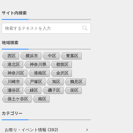
サイト内検索
地域検索
西区
横浜市
中区
青葉区
港北区
神奈川県
都筑区
神奈川区
港南区
金沢区
川崎市
戸塚区
旭区
鶴見区
瀬谷区
緑区
磯子区
栄区
保土ケ谷区
南区
カテゴリー
お祭り・イベント情報 (392)