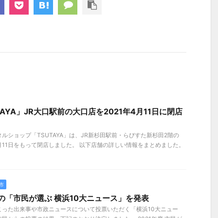
AYA」JR大口駅前の大口店を2021年4月11日に閉店
】
ルショップ「TSUTAYA」は、JR新杉田駅前・らびすた新杉田2階の
4月11日をもって閉店しました。 以下店舗の詳しい情報をまとめました。
市
度の「市民が選ぶ 横浜10大ニュース」を発表
こった出来事や市政ニュースについて投票いただく「横浜10⼤ニュー