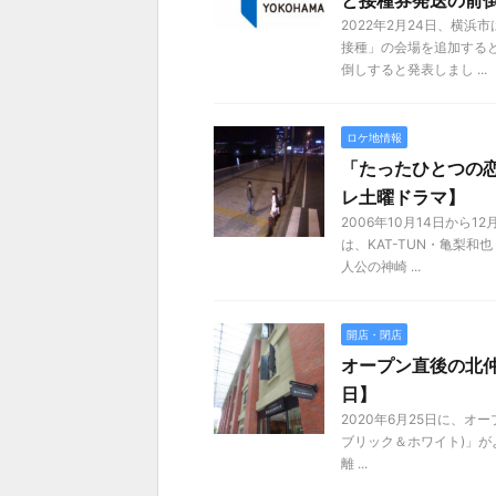
と接種券発送の前
2022年2月24日、横
接種」の会場を追加する
倒しすると発表しまし ...
ロケ地情報
「たったひとつの
レ土曜ドラマ】
2006年10月14日から
は、KAT-TUN・亀梨
人公の神崎 ...
開店・閉店
オープン直後の北仲
日】
2020年6月25日に、オー
ブリック＆ホワイト)」が
離 ...