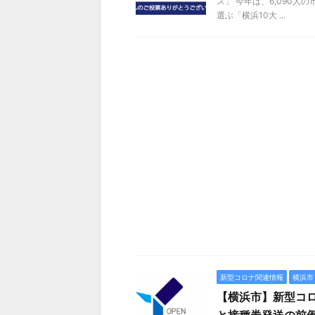
ス」 今年は、6,090⼈
選ぶ「横浜10大 ...
新型コロナ関連情報
横浜市
【横浜市】新型コ