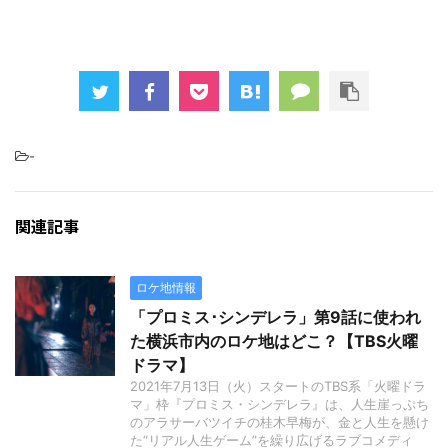
-
関連記事
ロケ地情報
「プロミス･シンデレラ」第9話に使われ
た横浜市内のロケ地はどこ？【TBS火曜
ドラマ】
2021年7月13日（火）スタートのTBS系「火曜ドラ
マ」枠『プロミス・シンデレラ』は、人生崖っぷち
のアラサーバツイチの桂木早梅が、金と人生を懸け
た“リアル人生ゲーム”を繰り広げるラブコメディ