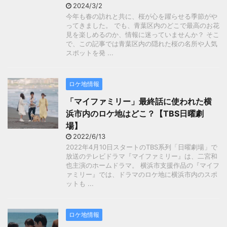
2024/3/2
今年も春の訪れと共に、桜が心を躍らせる季節がや
ってきました。 でも、青葉区内のどこで最高のお花
見を楽しめるのか、情報に迷っていませんか？ そこ
で、この記事では青葉区内の隠れた桜の名所や人気
スポットを発 ...
ロケ地情報
「マイファミリー」最終話に使われた横
浜市内のロケ地はどこ？【TBS日曜劇
場】
2022/6/13
2022年4月10日スタートのTBS系列「日曜劇場」で
放送のテレビドラマ『マイファミリー』は、二宮和
也主演のホームドラマ。 横浜市支援作品の『マイフ
ァミリー』では、ドラマのロケ地に横浜市内のスポ
ットも ...
ロケ地情報