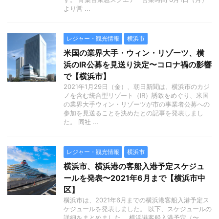
より営 ...
レジャー・観光情報
横浜市
米国の業界大手・ウィン・リゾーツ、横
浜のIR公募を見送り決定〜コロナ禍の影響
で【横浜市】
2021年1月29日（金）、朝日新聞は、横浜市のカジ
ノを含む統合型リゾート（IR）誘致をめぐり、米国
の業界大手ウィン・リゾーツが市の事業者公募への
参加を見送ることを決めたとの記事を発表しまし
た。 同社 ...
レジャー・観光情報
横浜市
横浜市、横浜港の客船入港予定スケジュ
ールを発表〜2021年6月まで【横浜市中
区】
横浜市は、2021年6月までの横浜港客船入港予定ス
ケジュールを発表しました。 以下、スケジュールの
詳細をまとめました。 横浜港客船入港予定（〜