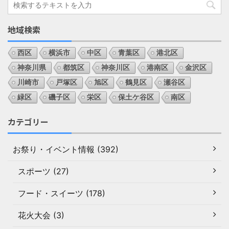
地域検索
西区
横浜市
中区
青葉区
港北区
神奈川県
都筑区
神奈川区
港南区
金沢区
川崎市
戸塚区
旭区
鶴見区
瀬谷区
緑区
磯子区
栄区
保土ケ谷区
南区
カテゴリー
お祭り・イベント情報 (392)
スポーツ (27)
フード・スイーツ (178)
花火大会 (3)