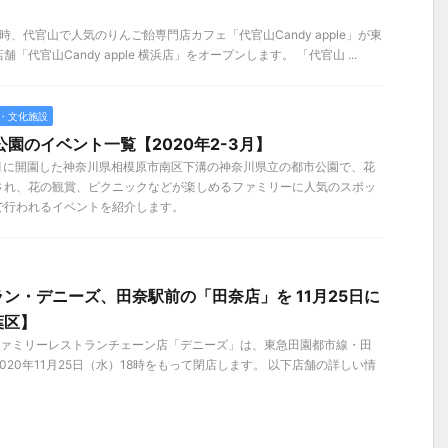
】
11時、代官山で人気のりんご飴専門店カフェ「代官山Candy apple」が東
代官山Candy apple 横浜店」をオープンします。 「代官山 ...
・文化施設
公園のイベント一覧【2020年2-3月】
4月に開園した神奈川県相模原市南区下溝の神奈川県立の都市公園で、花
され、花の観賞、ピクニックなどが楽しめるファミリーに人気のスポッ
で行われるイベントを紹介します。
ン・デニーズ、田奈駅前の「田奈店」を 11月25日に
葉区】
ファミリーレストランチェーン店「デニーズ」は、東急田園都市線・田
20年11月25日（水）18時をもって閉店します。 以下店舗の詳しい情