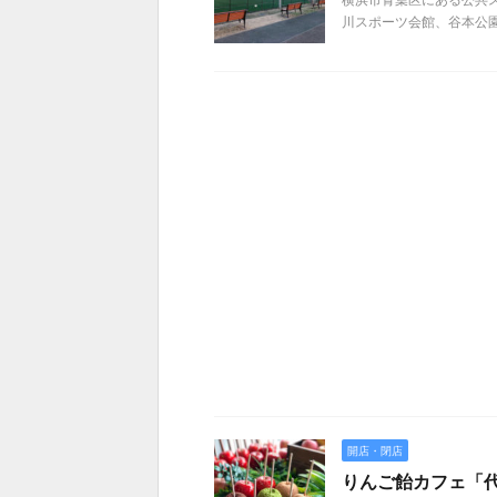
川スポーツ会館、谷本公
開店・閉店
りんご飴カフェ「代官