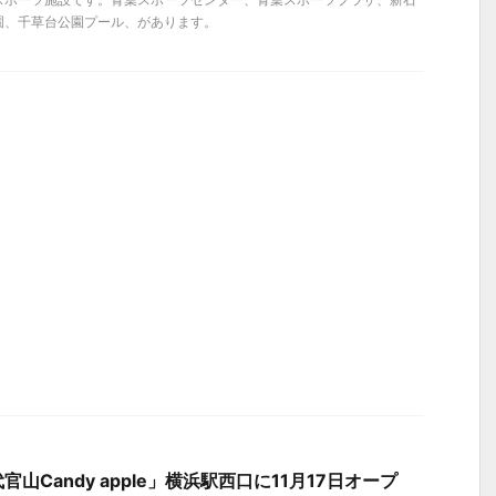
園、千草台公園プール、があります。
山Candy apple」横浜駅⻄⼝に11月17日オープ