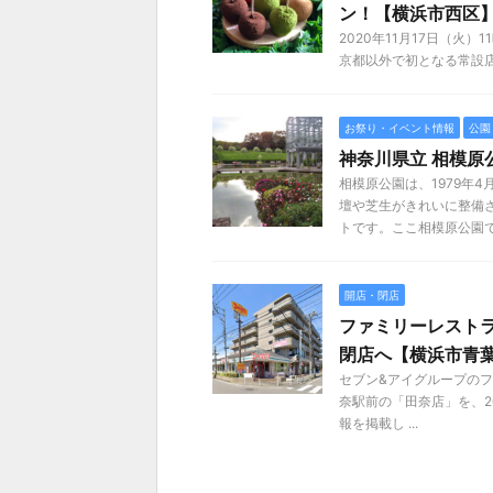
ン！【横浜市西区
2020年11月17日（火）
京都以外で初となる常設店舗「
お祭り・イベント情報
公園
神奈川県立 相模原
相模原公園は、1979年
壇や芝生がきれいに整備
トです。ここ相模原公園
開店・閉店
ファミリーレストラ
閉店へ【横浜市青
セブン&アイグループの
奈駅前の「田奈店」を、20
報を掲載し ...