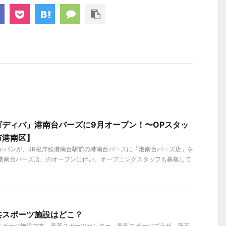
ゴディバ」港南台バーズに9月オープン！〜OPスタッ
市港南区】
 ジャパンが、JR根岸線港南台駅前の港南台バーズに「港南台バーズ店」を
「港南台バーズ店」のオープンに伴い、オープニングスタッフも募集して
共スポーツ施設はどこ？
スポーツ施設です。青葉スポーツセンター、青葉スポーツプラザ、新石