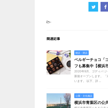
-
関連記事
開店・閉店
ベルギーチョコ「
フも募集中【横浜
2020年9月、ゴディバ
新規オープンします。 
います。 以下、詳 ...
公園・文化施設
横浜市青葉区の公
横浜市青葉区にある公共