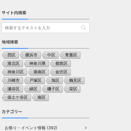
サイト内検索
地域検索
西区
横浜市
中区
青葉区
港北区
神奈川県
都筑区
神奈川区
港南区
金沢区
川崎市
戸塚区
旭区
鶴見区
瀬谷区
緑区
磯子区
栄区
保土ケ谷区
南区
カテゴリー
お祭り・イベント情報 (392)