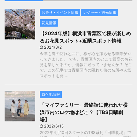
お祭り・イベント情報
レジャー・観光情報
花見情報
【2024年版】横浜市青葉区で桜が楽しめ
るお花見スポット+近隣スポット情報
2024/3/2
今年も春の訪れと共に、桜が心を躍らせる季節がや
ってきました。 でも、青葉区内のどこで最高のお花
見を楽しめるのか、情報に迷っていませんか？ そこ
で、この記事では青葉区内の隠れた桜の名所や人気
スポットを発 ...
ロケ地情報
「マイファミリー」最終話に使われた横
浜市内のロケ地はどこ？【TBS日曜劇
場】
2022/6/13
2022年4月10日スタートのTBS系列「日曜劇場」で