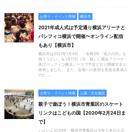
お祭り・イベント情報
横浜市
2021年成人式は予定通り横浜アリーナと
パシフィコ横浜で開催〜オンライン配信
もあり【横浜市】
横浜市は2021年1月4日、「令和3年『成人の日』を
祝うつどい」を1月11日（月・祝）に横浜アリーナ
及びパシフィコ横浜ノースで予定どおり開催すると
発表しました。 また、会場への参加を見送る新成人
のた ...
お祭り・イベント情報
公園・文化施設
親子で遊ぼう！横浜市青葉区のスケート
リンクはこどもの国【2020年2月24日ま
で】
いよいよ2020年、横浜市青葉区は今年も冬のスポ