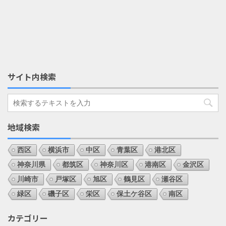
サイト内検索
地域検索
西区
横浜市
中区
青葉区
港北区
神奈川県
都筑区
神奈川区
港南区
金沢区
川崎市
戸塚区
旭区
鶴見区
瀬谷区
緑区
磯子区
栄区
保土ケ谷区
南区
カテゴリー