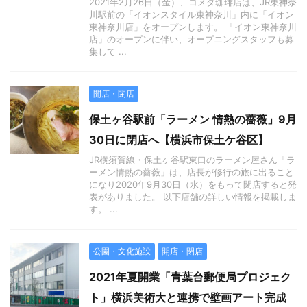
2021年2月26日（金）、コメダ珈琲店は、JR東神奈
川駅前の「イオンスタイル東神奈川」内に「イオン
東神奈川店」をオープンします。 「イオン東神奈川
店」のオープンに伴い、オープニングスタッフも募
集して ...
開店・閉店
保土ヶ谷駅前「ラーメン 情熱の薔薇」9月
30日に閉店へ【横浜市保土ケ谷区】
JR横須賀線・保土ヶ谷駅東口のラーメン屋さん「ラ
ーメン情熱の薔薇」は、店長が修行の旅に出ること
になり2020年9月30日（水）をもって閉店すると発
表がありました。 以下店舗の詳しい情報を掲載しま
す。 ...
公園・文化施設
開店・閉店
2021年夏開業「青葉台郵便局プロジェク
ト」横浜美術大と連携で壁画アート完成