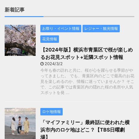
新着記事
お祭り・イベント情報
レジャー・観光情報
花見情報
【2024年版】横浜市青葉区で桜が楽しめ
るお花見スポット+近隣スポット情報
2024/3/2
今年も春の訪れと共に、桜が心を躍らせる季節がや
ってきました。 でも、青葉区内のどこで最高のお花
見を楽しめるのか、情報に迷っていませんか？ そこ
で、この記事では青葉区内の隠れた桜の名所や人気
スポットを発 ...
ロケ地情報
「マイファミリー」最終話に使われた横
浜市内のロケ地はどこ？【TBS日曜劇
場】