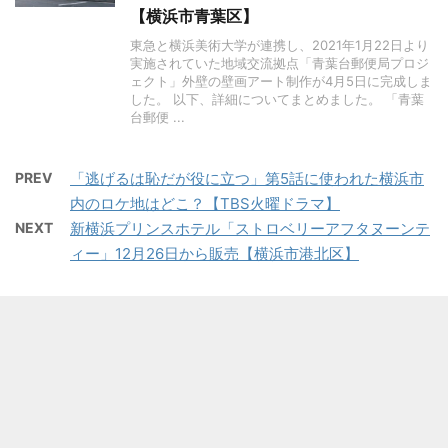
【横浜市青葉区】
東急と横浜美術大学が連携し、2021年1月22日より
実施されていた地域交流拠点「青葉台郵便局プロジ
ェクト」外壁の壁画アート制作が4月5日に完成しま
した。 以下、詳細についてまとめました。 「青葉
台郵便 ...
PREV
「逃げるは恥だが役に立つ」第5話に使われた横浜市
内のロケ地はどこ？【TBS火曜ドラマ】
NEXT
新横浜プリンスホテル「ストロベリーアフタヌーンテ
ィー」12月26日から販売【横浜市港北区】