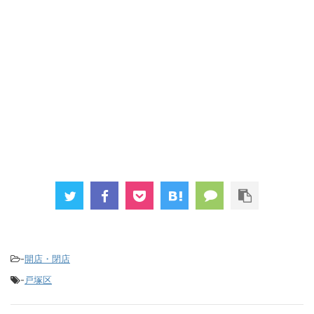
-
開店・閉店
-
戸塚区