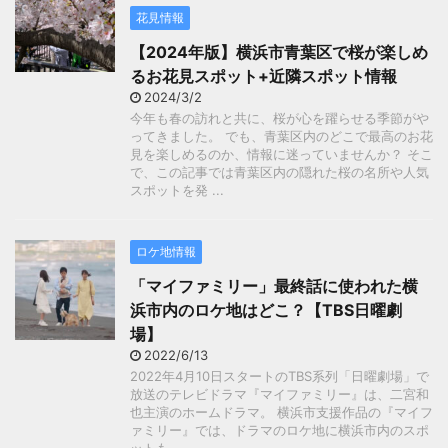
花見情報
【2024年版】横浜市青葉区で桜が楽しめ
るお花見スポット+近隣スポット情報
2024/3/2
今年も春の訪れと共に、桜が心を躍らせる季節がや
ってきました。 でも、青葉区内のどこで最高のお花
見を楽しめるのか、情報に迷っていませんか？ そこ
で、この記事では青葉区内の隠れた桜の名所や人気
スポットを発 ...
ロケ地情報
「マイファミリー」最終話に使われた横
浜市内のロケ地はどこ？【TBS日曜劇
場】
2022/6/13
2022年4月10日スタートのTBS系列「日曜劇場」で
放送のテレビドラマ『マイファミリー』は、二宮和
也主演のホームドラマ。 横浜市支援作品の『マイフ
ァミリー』では、ドラマのロケ地に横浜市内のスポ