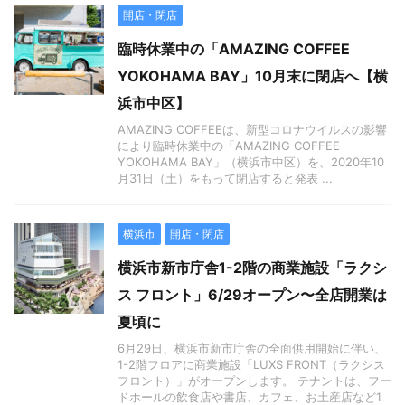
開店・閉店
臨時休業中の「AMAZING COFFEE
YOKOHAMA BAY」10月末に閉店へ【横
浜市中区】
AMAZING COFFEEは、新型コロナウイルスの影響
により臨時休業中の「AMAZING COFFEE
YOKOHAMA BAY」（横浜市中区）を、2020年10
月31日（土）をもって閉店すると発表 ...
横浜市
開店・閉店
横浜市新市庁舎1-2階の商業施設「ラクシ
ス フロント」6/29オープン〜全店開業は
夏頃に
6月29日、横浜市新市庁舎の全面供用開始に伴い、
1-2階フロアに商業施設「LUXS FRONT（ラクシス
フロント）」がオープンします。 テナントは、フー
ドホールの飲食店や書店、カフェ、お土産店など1