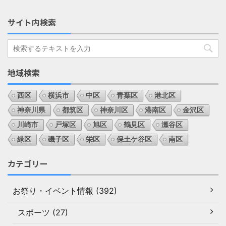
サイト内検索
地域検索
西区
横浜市
中区
青葉区
港北区
神奈川県
都筑区
神奈川区
港南区
金沢区
川崎市
戸塚区
旭区
鶴見区
瀬谷区
緑区
磯子区
栄区
保土ケ谷区
南区
カテゴリー
お祭り・イベント情報 (392)
スポーツ (27)