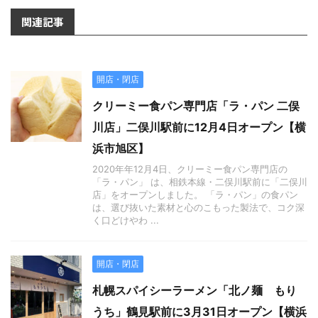
関連記事
開店・閉店
クリーミー食パン専門店「ラ・パン 二俣
川店」二俣川駅前に12月4日オープン【横
浜市旭区】
2020年年12月4日、クリーミー食パン専門店の
「ラ・パン」 は、相鉄本線・二俣川駅前に「二俣川
店」をオープンしました。 「ラ・パン」の食パン
は、選び抜いた素材と心のこもった製法で、コク深
く口どけやわ ...
開店・閉店
札幌スパイシーラーメン「北ノ麺 もり
うち」鶴見駅前に3月31日オープン【横浜