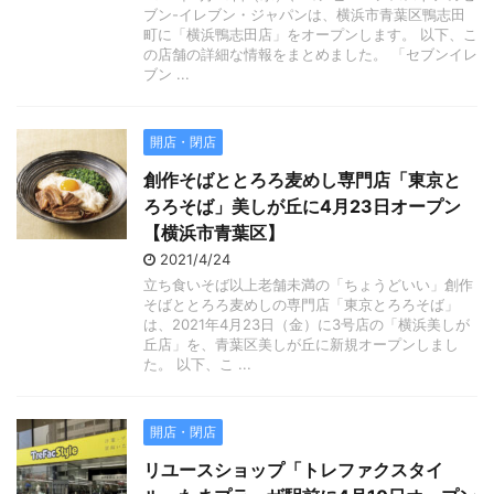
ブン-イレブン・ジャパンは、横浜市青葉区鴨志田
町に「横浜鴨志田店」をオープンします。 以下、こ
の店舗の詳細な情報をまとめました。 「セブンイレ
ブン ...
開店・閉店
創作そばととろろ麦めし専門店「東京と
ろろそば」美しが丘に4月23日オープン
【横浜市青葉区】
2021/4/24
立ち食いそば以上老舗未満の「ちょうどいい」創作
そばととろろ麦めしの専門店「東京とろろそば」
は、2021年4月23日（金）に3号店の「横浜美しが
丘店」を、青葉区美しが丘に新規オープンしまし
た。 以下、こ ...
開店・閉店
リユースショップ「トレファクスタイ