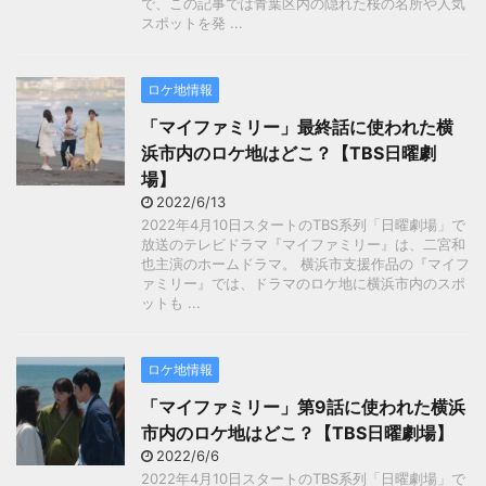
で、この記事では青葉区内の隠れた桜の名所や人気
スポットを発 ...
ロケ地情報
「マイファミリー」最終話に使われた横
浜市内のロケ地はどこ？【TBS日曜劇
場】
2022/6/13
2022年4月10日スタートのTBS系列「日曜劇場」で
放送のテレビドラマ『マイファミリー』は、二宮和
也主演のホームドラマ。 横浜市支援作品の『マイフ
ァミリー』では、ドラマのロケ地に横浜市内のスポ
ットも ...
ロケ地情報
「マイファミリー」第9話に使われた横浜
市内のロケ地はどこ？【TBS日曜劇場】
2022/6/6
2022年4月10日スタートのTBS系列「日曜劇場」で