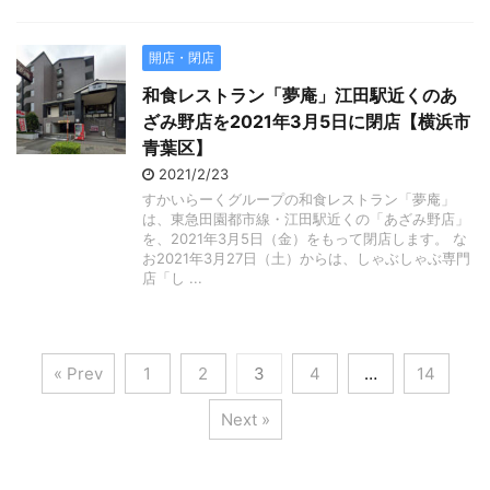
開店・閉店
和食レストラン「夢庵」江田駅近くのあ
ざみ野店を2021年3月5日に閉店【横浜市
青葉区】
2021/2/23
すかいらーくグループの和食レストラン「夢庵」
は、東急田園都市線・江田駅近くの「あざみ野店」
を、2021年3月5日（金）をもって閉店します。 な
お2021年3月27日（土）からは、しゃぶしゃぶ専門
店「し ...
« Prev
1
2
3
4
…
14
Next »