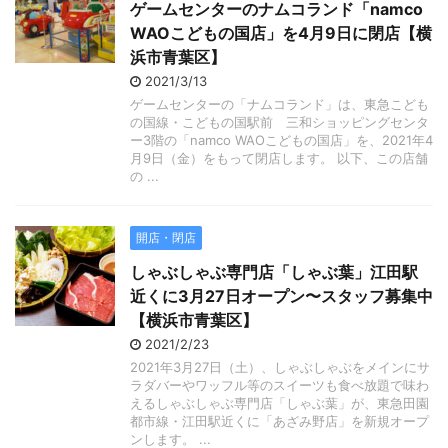
ゲームセンターのナムコランド「namco
WAOこどもの国店」を4月9日に閉店【横
浜市青葉区】
2021/3/13
ゲームセンターの「ナムコランド」は、東急こども
の国線・こどもの国駅前 三和ショッピングセンタ
ー3階の「namco WAOこどもの国店」を、2021年4
月9日（金）をもって閉店します。 以下、この店舗
の ...
開店・閉店
しゃぶしゃぶ専門店「しゃぶ葉」江田駅
近くに3月27日オープン〜スタッフ募集中
【横浜市青葉区】
2021/2/23
2021年3月27日（土）、しゃぶしゃぶをメインにサ
ラダバーやワッフル等のスイーツも食べ放題で味わ
えるしゃぶしゃぶ専門店「しゃぶ葉」が、東急田園
都市線・江田駅近くに「あざみ野店」を新規オープ
ンします。 ...