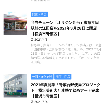
開店・閉店
弁当チェーン「オリジン弁当」東急江田
駅前の江田店を2021年3月28日に閉店
【横浜市青葉区】
2021/4/8
持ち帰り弁当チェーンの「オリジン弁当」は、東急
田園都市線・江田駅前の「江田店」を、2021年3月
28日（日）をもって閉店しました。 以下、この店
舗の詳しい情報をまとめました。 「オリジン弁当
江田店」 ...
公園・文化施設
開店・閉店
2021年夏開業「青葉台郵便局プロジェク
ト」横浜美術大と連携で壁画アート完成
【横浜市青葉区】
2021/6/4