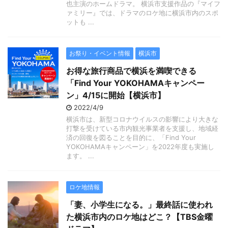
也主演のホームドラマ。 横浜市支援作品の『マイフ
ァミリー』では、ドラマのロケ地に横浜市内のスポ
ットも ...
お祭り・イベント情報
横浜市
お得な旅行商品で横浜を満喫できる
「Find Your YOKOHAMAキャンペー
ン」4/15に開始【横浜市】
2022/4/9
横浜市は、新型コロナウイルスの影響により大きな
打撃を受けている市内観光事業者を支援し、地域経
済の回復を図ることを目的に、「Find Your
YOKOHAMAキャンペーン」を2022年度も実施し
ます。 ...
ロケ地情報
「妻、小学生になる。」最終話に使われ
た横浜市内のロケ地はどこ？【TBS金曜