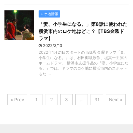
ロケ地情報
「妻、小学生になる。」第8話に使われた
横浜市内のロケ地はどこ？【TBS金曜ド
ラマ】
2022/3/13
2022年1月21日スタートのTBS系 金曜ドラマ『妻、
小学生になる。』は、村田椰融原作、堤真一主演の
ホームドラマ。 横浜市支援作品の『妻、小学生にな
る。』では、ドラマのロケ地に横浜市内のスポット
もた ...
« Prev
1
2
3
…
31
Next »