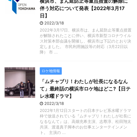
横浜市、まん延防止等重点措置の解除に
伴う対応について発表【2022年3月17
日】
2022/3/18
2022年3月17日、横浜市は、まん延防止等重点措置
が解除されたことに伴い、横浜市新型コロナウイル
ス対策本部会議を開催し、横浜市は下記のとおり決
定しました。 市民利用施設等の対応（3月22日以
降） 市 ...
ロケ地情報
「ムチャブリ！わたしが社長になるなん
て」最終話の横浜市ロケ地はどこ?【日テ
レ水曜ドラマ】
2022/3/18
2022年1月12日スタートの日本テレビ系水曜ドラマ
枠で放送されている『ムチャブリ！わたしが社長に
なるなんて』は、高畑充希主演、志尊淳、松田翔太
共演、渡邉真子脚本のお仕事エンターテインメン
ト。 主演の ...