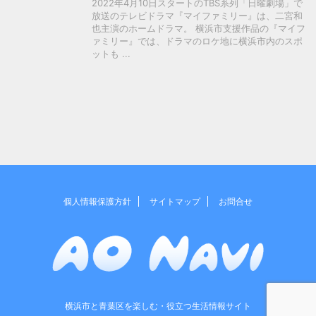
2022年4月10日スタートのTBS系列「日曜劇場」で
放送のテレビドラマ『マイファミリー』は、二宮和
也主演のホームドラマ。 横浜市支援作品の『マイフ
ァミリー』では、ドラマのロケ地に横浜市内のスポ
ットも ...
個人情報保護方針
サイトマップ
お問合せ
横浜市と青葉区を楽しむ・役立つ生活情報サイト
Copyright© AO Navi , 2026 All Rights Reserved.