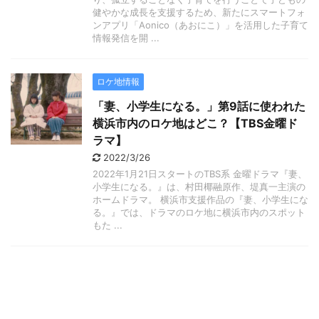
健やかな成長を支援するため、新たにスマートフォ
ンアプリ「Aonico（あおにこ）」を活用した子育て
情報発信を開 ...
ロケ地情報
「妻、小学生になる。」第9話に使われた
横浜市内のロケ地はどこ？【TBS金曜ド
ラマ】
2022/3/26
2022年1月21日スタートのTBS系 金曜ドラマ『妻、
小学生になる。』は、村田椰融原作、堤真一主演の
ホームドラマ。 横浜市支援作品の『妻、小学生にな
る。』では、ドラマのロケ地に横浜市内のスポット
もた ...