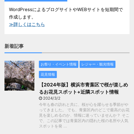
WordPressによるブログサイトやWEBサイトを短期間で
作成します。
≫詳しくはこちら
新着記事
お祭り・イベント情報
レジャー・観光情報
花見情報
【2024年版】横浜市青葉区で桜が楽しめ
るお花見スポット+近隣スポット情報
2024/3/2
今年も春の訪れと共に、桜が心を躍らせる季節がや
ってきました。 でも、青葉区内のどこで最高のお花
見を楽しめるのか、情報に迷っていませんか？ そこ
で、この記事では青葉区内の隠れた桜の名所や人気
スポットを発 ...