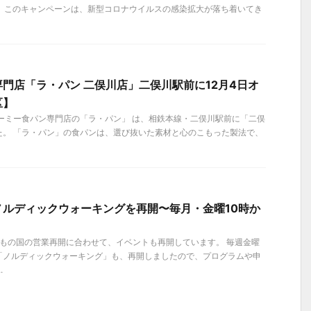
た。このキャンペーンは、新型コロナウイルスの感染拡大が落ち着いてき
門店「ラ・パン 二俣川店」二俣川駅前に12月4日オ
区】
クリーミー食パン専門店の「ラ・パン」 は、相鉄本線・二俣川駅前に「二俣
た。 「ラ・パン」の食パンは、選び抜いた素材と心のこもった製法で、
ノルディックウォーキングを再開〜毎月・金曜10時か
こどもの国の営業再開に合わせて、イベントも再開しています。 毎週金曜
「ノルディックウォーキング」も、再開しましたので、プログラムや申
.