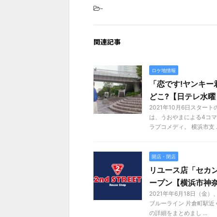
-
関連記事
ロケ地情報
「恋です!ヤンキー
どこ?【日テレ水曜
2021年10月6日スタ
は、うおやまによる4コ
ラブコメディ。 横浜市支 ..
開店・閉店
リユース店「セカン
ープン【横浜市神
2021年年6月18日（
ブルーライン 片倉町駅近
の詳細をまとめまし ...