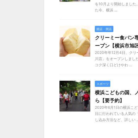
を10月より開始しまし
た今、横浜 ...
開店・閉店
クリーミー食パン専
ープン【横浜市旭
2020年年12月4日、
川店」をオープンしまし
コク深く口どけやわ ...
スポーツ
横浜こどもの国、
ら【要予約】
2020年6月1日の横浜
日に行われている人気の
し込み方法など、詳しい ..