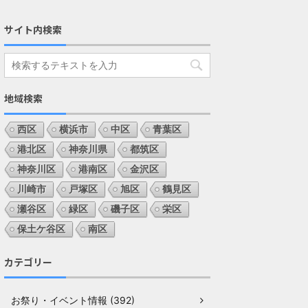
サイト内検索
地域検索
西区
横浜市
中区
青葉区
港北区
神奈川県
都筑区
神奈川区
港南区
金沢区
川崎市
戸塚区
旭区
鶴見区
瀬谷区
緑区
磯子区
栄区
保土ケ谷区
南区
カテゴリー
お祭り・イベント情報 (392)