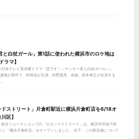
君と白杖ガール」第1話に使われた横浜市のロケ地は
ドラマ】
ートの日本テレビ系水曜ドラマ『恋です！～ヤンキー君と白杖ガール～』
マ漫画が原作で、杉咲花が主演、杉野遥亮、奈緒、鈴木伸之が出演する
.
ドストリート」片倉町駅近に横浜片倉町店を6/18オ
奈川区】
金）、総合リユースショップの「セカンドストリート」は、横浜市営地下鉄
くに「横浜片倉町店」をオープンしました。 以下、この新店舗について