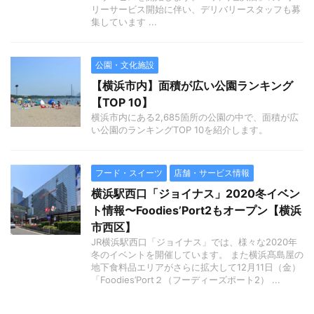
リーサービス開始に伴い、デリバリースタッフも募
集しています ...
公園・文化施設
【横浜市内】面積が広い公園ランキング
【TOP 10】
横浜市内にある2,685箇所の公園の中で、面積が広
い公園のランキングTOP 10を紹介します。
フード・スイーツ
店舗・サービス情報
横浜駅西口「ジョイナス」2020冬イベン
ト情報〜Foodies’Port2もオープン【横浜
市西区】
JR横浜駅西口「ジョイナス」では、様々な2020年
冬のイベントを開催しています。 また横浜髙島屋の
地下食料品エリアがさらに拡大して12月11日（金）
「Foodies’Port２（フーディーズポート2） ...