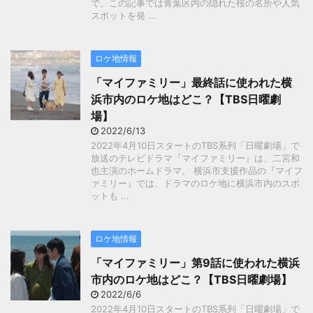
で、この記事では青葉区内の隠れた桜の名所や人気
スポットを発 ...
ロケ地情報
「マイファミリー」最終話に使われた横
浜市内のロケ地はどこ？【TBS日曜劇
場】
2022/6/13
2022年4月10日スタートのTBS系列「日曜劇場」で
放送のテレビドラマ『マイファミリー』は、二宮和
也主演のホームドラマ。 横浜市支援作品の『マイフ
ァミリー』では、ドラマのロケ地に横浜市内のスポ
ットも ...
ロケ地情報
「マイファミリー」第9話に使われた横浜
市内のロケ地はどこ？【TBS日曜劇場】
2022/6/6
2022年4月10日スタートのTBS系列「日曜劇場」で