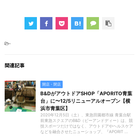
-
関連記事
開店・閉店
B&DがアウトドアSHOP「APORITO青葉
台」に〜12/5リニューアルオープン【横
浜市青葉区】
2020年12月5日（土）、東急田園都市線 青葉台駅
前東急スクエアのB&D（ビーアンドディー）は、競
技スポーツだけではなく、アウトドアやヘルスケア
などを融合させたニューショップ、『APORIT ...