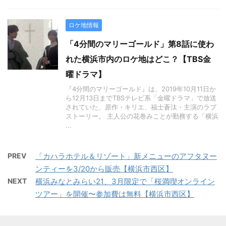
ロケ地情報
「4分間のマリーゴールド」第8話に使わ
れた横浜市内のロケ地はどこ？【TBS金
曜ドラマ】
『4分間のマリーゴールド』は、2019年10月11日か
ら12月13日までTBSテレビ系「金曜ドラマ」で放送
されていた、原作・キリエ、福士蒼汰・主演のラブ
ストーリー。 主人公の花巻みことが勤務する「横浜
...
PREV
「カハラホテル＆リゾート」新メニューのアフタヌー
ンティーを3/20から販売【横浜市西区】
NEXT
横浜みなとみらい21、3月限定で「桜満喫オンライン
ツアー」を開催〜参加費は無料【横浜市西区】