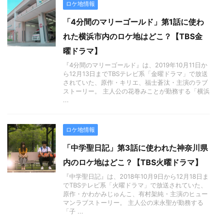
ロケ地情報
「4分間のマリーゴールド」第1話に使わ
れた横浜市内のロケ地はどこ？【TBS金
曜ドラマ】
『4分間のマリーゴールド』は、2019年10月11日か
ら12月13日までTBSテレビ系「金曜ドラマ」で放送
されていた、原作・キリエ、福士蒼汰・主演のラブ
ストーリー。 主人公の花巻みことが勤務する「横浜
...
ロケ地情報
「中学聖日記」第3話に使われた神奈川県
内のロケ地はどこ？【TBS火曜ドラマ】
『中学聖日記』は、2018年10月9日から12月18日ま
でTBSテレビ系「火曜ドラマ」で放送されていた、
原作・かわかみじゅんこ、有村架純・主演のヒュー
マンラブストーリー。 主人公の末永聖が勤務する
「子 ...