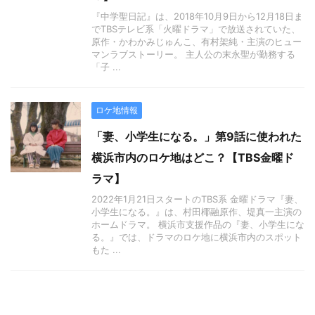
『中学聖日記』は、2018年10月9日から12月18日ま
でTBSテレビ系「火曜ドラマ」で放送されていた、
原作・かわかみじゅんこ、有村架純・主演のヒュー
マンラブストーリー。 主人公の末永聖が勤務する
「子 ...
ロケ地情報
「妻、小学生になる。」第9話に使われた
横浜市内のロケ地はどこ？【TBS金曜ド
ラマ】
2022年1月21日スタートのTBS系 金曜ドラマ『妻、
小学生になる。』は、村田椰融原作、堤真一主演の
ホームドラマ。 横浜市支援作品の『妻、小学生にな
る。』では、ドラマのロケ地に横浜市内のスポット
もた ...