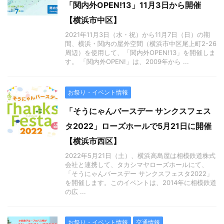
「関内外OPEN!13」11月3日から開催
【横浜市中区】
2021年11月3日（水・祝）から11月7日（日）の期
間、横浜・関内の屋外空間（横浜市中区尾上町2-26
周辺）を使用して、「関内外OPEN!13」を開催しま
す。 「関内外OPEN!」は、2009年から ...
お祭り・イベント情報
「そうにゃんバースデー サンクスフェス
タ2022」ローズホールで5月21日に開催
【横浜市西区】
2022年5月21日（土）、横浜高島屋は相模鉄道株式
会社と連携して、タカシマヤローズホールにて、
「そうにゃんバースデー サンクスフェスタ2022」
を開催します。このイベントは、2014年に相模鉄道
の広 ...
お祭り・イベント情報
交通情報