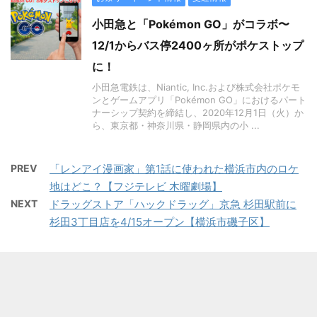
小田急と「Pokémon GO」がコラボ〜
12/1からバス停2400ヶ所がポケストップ
に！
小田急電鉄は、Niantic, Inc.および株式会社ポケモ
ンとゲームアプリ「Pokémon GO」におけるパート
ナーシップ契約を締結し、2020年12月1日（火）か
ら、東京都・神奈川県・静岡県内の小 ...
PREV
「レンアイ漫画家」第1話に使われた横浜市内のロケ
地はどこ？【フジテレビ 木曜劇場】
NEXT
ドラッグストア「ハックドラッグ」京急 杉田駅前に
杉田3丁目店を4/15オープン【横浜市磯子区】