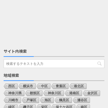
サイト内検索
地域検索
西区
横浜市
中区
青葉区
港北区
神奈川県
都筑区
神奈川区
港南区
金沢区
川崎市
戸塚区
旭区
鶴見区
瀬谷区
緑区
磯子区
栄区
保土ケ谷区
南区