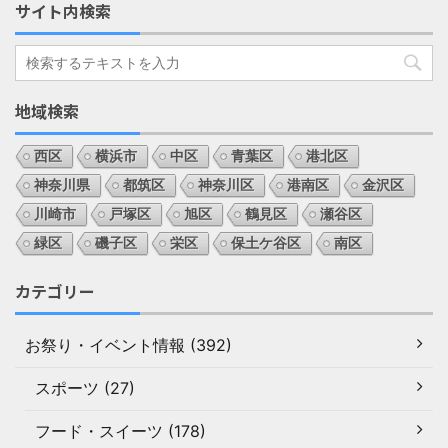
サイト内検索
地域検索
西区
横浜市
中区
青葉区
港北区
神奈川県
都筑区
神奈川区
港南区
金沢区
川崎市
戸塚区
旭区
鶴見区
瀬谷区
緑区
磯子区
栄区
保土ケ谷区
南区
カテゴリー
お祭り・イベント情報 (392)
スポーツ (27)
フード・スイーツ (178)