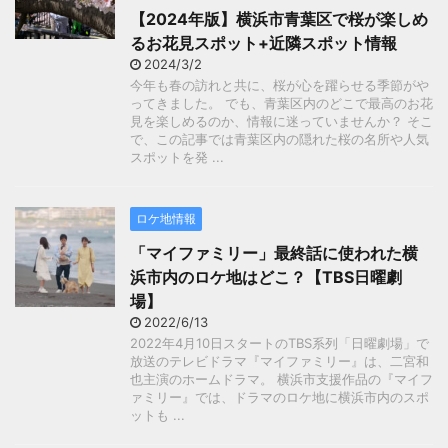
【2024年版】横浜市青葉区で桜が楽しめ
るお花見スポット+近隣スポット情報
2024/3/2
今年も春の訪れと共に、桜が心を躍らせる季節がや
ってきました。 でも、青葉区内のどこで最高のお花
見を楽しめるのか、情報に迷っていませんか？ そこ
で、この記事では青葉区内の隠れた桜の名所や人気
スポットを発 ...
ロケ地情報
「マイファミリー」最終話に使われた横
浜市内のロケ地はどこ？【TBS日曜劇
場】
2022/6/13
2022年4月10日スタートのTBS系列「日曜劇場」で
放送のテレビドラマ『マイファミリー』は、二宮和
也主演のホームドラマ。 横浜市支援作品の『マイフ
ァミリー』では、ドラマのロケ地に横浜市内のスポ
ットも ...