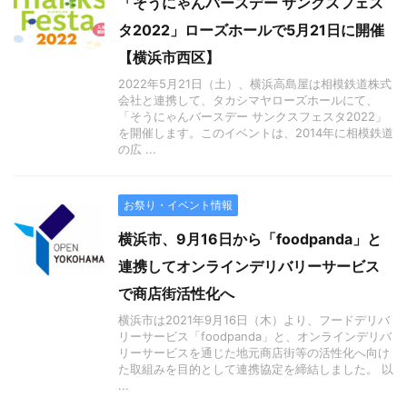
「そうにゃんバースデー サンクスフェス
タ2022」ローズホールで5月21日に開催
【横浜市西区】
2022年5月21日（土）、横浜高島屋は相模鉄道株式
会社と連携して、タカシマヤローズホールにて、
「そうにゃんバースデー サンクスフェスタ2022」
を開催します。このイベントは、2014年に相模鉄道
の広 ...
お祭り・イベント情報
横浜市、9月16日から「foodpanda」と
連携してオンラインデリバリーサービス
で商店街活性化へ
横浜市は2021年9月16日（木）より、フードデリバ
リーサービス「foodpanda」と、オンラインデリバ
リーサービスを通じた地元商店街等の活性化へ向け
た取組みを目的として連携協定を締結しました。 以
...