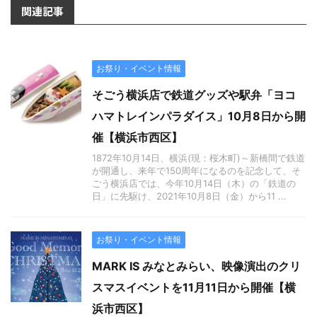
関連記事
お祭り・イベント情報
そごう横浜店で鉄道グッズや駅弁「ヨコ
ハマトレインパラダイス」10月8日から開
催【横浜市西区】
1872年10月14日、横浜(現：桜木町)～新橋間で鉄道
が開通し、来年で150周年になるのを記念して、そ
ごう横浜店では、今年10月14日（木）の「鉄道の
日」に先駆け、2021年10月8日（金）から11 ...
お祭り・イベント情報
MARK IS みなとみらい、映像演出のクリ
スマスイベントを11月11日から開催【横
浜市西区】