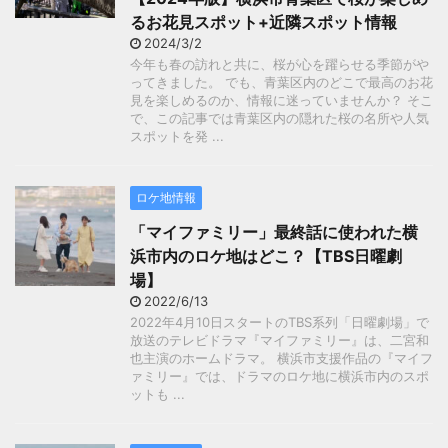
るお花見スポット+近隣スポット情報
2024/3/2
今年も春の訪れと共に、桜が心を躍らせる季節がや
ってきました。 でも、青葉区内のどこで最高のお花
見を楽しめるのか、情報に迷っていませんか？ そこ
で、この記事では青葉区内の隠れた桜の名所や人気
スポットを発 ...
ロケ地情報
「マイファミリー」最終話に使われた横
浜市内のロケ地はどこ？【TBS日曜劇
場】
2022/6/13
2022年4月10日スタートのTBS系列「日曜劇場」で
放送のテレビドラマ『マイファミリー』は、二宮和
也主演のホームドラマ。 横浜市支援作品の『マイフ
ァミリー』では、ドラマのロケ地に横浜市内のスポ
ットも ...