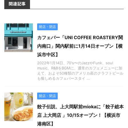
関連記事
開店・閉店
カフェバー「UNI COFFEE ROASTERY関
内南口」関内駅前に1月14日オープン【横
浜市中区】
2022年1月14日、70's〜のJazzやFunk、soul
music、R&BをBGMに、通常のカフェメニューに加
えて、およそ50種類のアメリカ産のクラフトビール
も愉しめるカフェバースタイ ...
開店・閉店
餃子伝説、上大岡駅前miokaに「餃子総本
店 上大岡店 」10/15オープン！【横浜市
港南区】