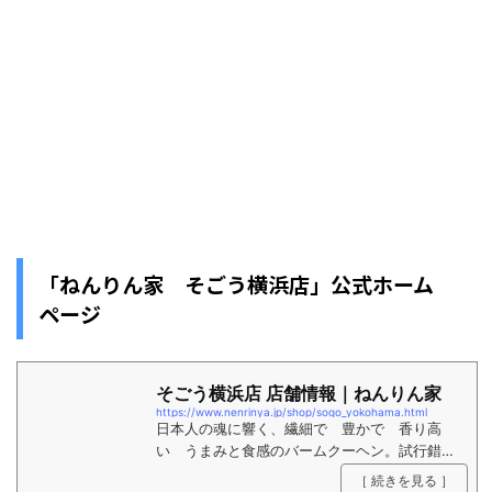
「ねんりん家 そごう横浜店」公式ホーム
ページ
そごう横浜店 店舗情報｜ねんりん家
https://www.nenrinya.jp/shop/sogo_yokohama.html
日本人の魂に響く、繊細で 豊かで 香り高
い うまみと食感のバームクーヘン。試行錯誤
の先に、私達の理想を実現した一竿にたどりつ
［ 続きを見る ］