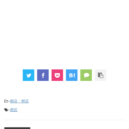
-
開店・閉店
-
西区