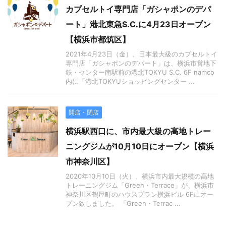
カプセルトイ専門店「ガシャポンのデパ
ート」港北東急S.C.に4月23日オープン
【横浜市都筑区】
2021年4月23日（金）、日本最大級のカプセルトイ
専門店「ガシャポンのデパート」は、横浜市営地下
鉄・センター南駅前の港北TOKYU S.C. 6F namco
内に「港北TOKYUショッピングセンター ...
開店・閉店
横浜駅西口に、市内最大級の高地トレー
ニングジムが10月10日にオープン【横浜
市神奈川区】
2020年10月10日（火）、横浜市内最大規模の高地
トレーニングジム「Green・Terrace」が、横浜市
神奈川区鶴屋町のハウスプラン横浜ビル 6Fにオー
プン致しました。 「Green・Terrac ...