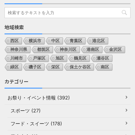
地域検索
西区
横浜市
中区
青葉区
港北区
神奈川県
都筑区
神奈川区
港南区
金沢区
川崎市
戸塚区
旭区
鶴見区
瀬谷区
緑区
磯子区
栄区
保土ケ谷区
南区
カテゴリー
お祭り・イベント情報 (392)
スポーツ (27)
フード・スイーツ (178)