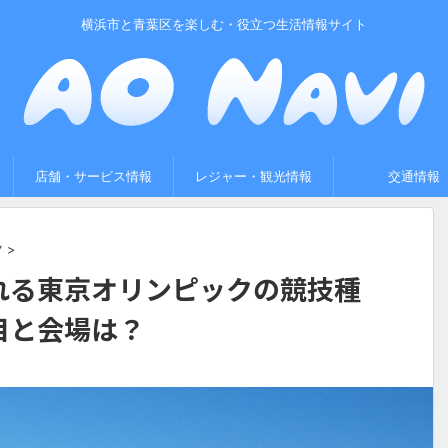
横浜市と青葉区を楽しむ・役立つ生活情報サイト
店舗・サービス情報
レジャー・観光情報
交通情報
ツ
>
れる東京オリンピックの競技種
目と会場は？