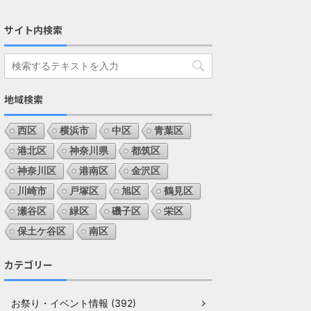
サイト内検索
地域検索
西区
横浜市
中区
青葉区
港北区
神奈川県
都筑区
神奈川区
港南区
金沢区
川崎市
戸塚区
旭区
鶴見区
瀬谷区
緑区
磯子区
栄区
保土ケ谷区
南区
カテゴリー
お祭り・イベント情報 (392)