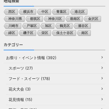
地域検索
西区
横浜市
中区
青葉区
港北区
神奈川県
都筑区
神奈川区
港南区
金沢区
川崎市
戸塚区
旭区
鶴見区
瀬谷区
緑区
磯子区
栄区
保土ケ谷区
南区
カテゴリー
お祭り・イベント情報 (392)
スポーツ (27)
フード・スイーツ (178)
花火大会 (3)
花見情報 (15)