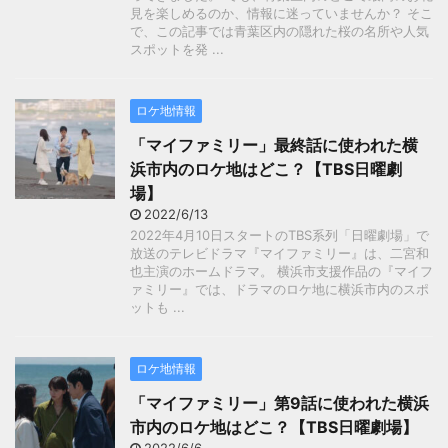
見を楽しめるのか、情報に迷っていませんか？ そこ
で、この記事では青葉区内の隠れた桜の名所や人気
スポットを発 ...
ロケ地情報
「マイファミリー」最終話に使われた横
浜市内のロケ地はどこ？【TBS日曜劇
場】
2022/6/13
2022年4月10日スタートのTBS系列「日曜劇場」で
放送のテレビドラマ『マイファミリー』は、二宮和
也主演のホームドラマ。 横浜市支援作品の『マイフ
ァミリー』では、ドラマのロケ地に横浜市内のスポ
ットも ...
ロケ地情報
「マイファミリー」第9話に使われた横浜
市内のロケ地はどこ？【TBS日曜劇場】