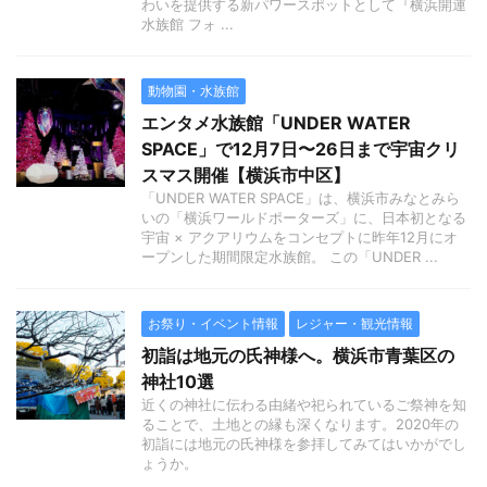
わいを提供する新パワースポットとして『横浜開運
水族館 フォ ...
動物園・水族館
エンタメ水族館「UNDER WATER
SPACE」で12月7日〜26日まで宇宙クリ
スマス開催【横浜市中区】
「UNDER WATER SPACE」は、横浜市みなとみら
いの「横浜ワールドポーターズ」に、日本初となる
宇宙 × アクアリウムをコンセプトに昨年12月にオ
ープンした期間限定水族館。 この「UNDER ...
お祭り・イベント情報
レジャー・観光情報
初詣は地元の氏神様へ。横浜市青葉区の
神社10選
近くの神社に伝わる由緒や祀られているご祭神を知
ることで、土地との縁も深くなります。2020年の
初詣には地元の氏神様を参拝してみてはいかがでし
ょうか。