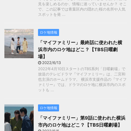
見を楽しめるのか、情報に迷っていませんか？ そこ
で、この記事では青葉区内の隠れた桜の名所や人気
スポットを発 ...
ロケ地情報
「マイファミリー」最終話に使われた横
浜市内のロケ地はどこ？【TBS日曜劇
場】
2022/6/13
2022年4月10日スタートのTBS系列「日曜劇場」で
放送のテレビドラマ『マイファミリー』は、二宮和
也主演のホームドラマ。 横浜市支援作品の『マイフ
ァミリー』では、ドラマのロケ地に横浜市内のスポ
ットも ...
ロケ地情報
「マイファミリー」第9話に使われた横浜
市内のロケ地はどこ？【TBS日曜劇場】