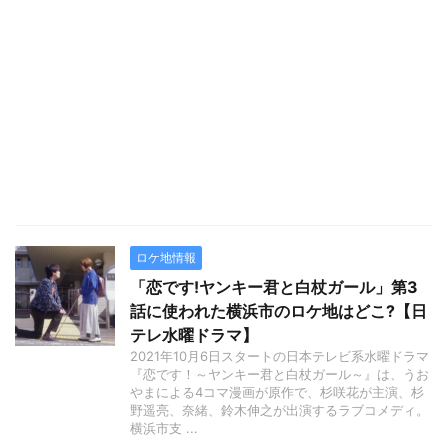
ロケ地情報
「恋です!ヤンキー君と白杖ガール」第3
話に使われた横浜市のロケ地はどこ?【日
テレ水曜ドラマ】
2021年10月6日スタートの日本テレビ系水曜ドラマ
『恋です！～ヤンキー君と白杖ガール～』は、うお
やまによる4コマ漫画が原作で、杉咲花が主演、杉
野遥亮、奈緒、鈴木伸之が出演するラブコメディ。
横浜市支 ...