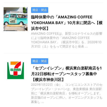
開店・閉店
臨時休業中の「AMAZING COFFEE
YOKOHAMA BAY」10月末に閉店へ【横
浜市中区】
AMAZING COFFEEは、新型コロナウイルスの影響
により臨時休業中の「AMAZING COFFEE
YOKOHAMA BAY」（横浜市中区）を、2020年10
月31日（土）をもって閉店すると発表 ...
開店・閉店
「セブンイレブン」横浜東白楽駅南店を1
月22日移転オープン〜スタッフ募集中
【横浜市神奈川区】
2021年1月22日（金）、コンビニエンスストアのセ
ブン-イレブン・ジャパンは、東急東横線 東白楽駅
前に「横浜東白楽駅南店」を移転オープンします。
新店舗のオープンに伴い、オープニングスタッフも
募集し ...