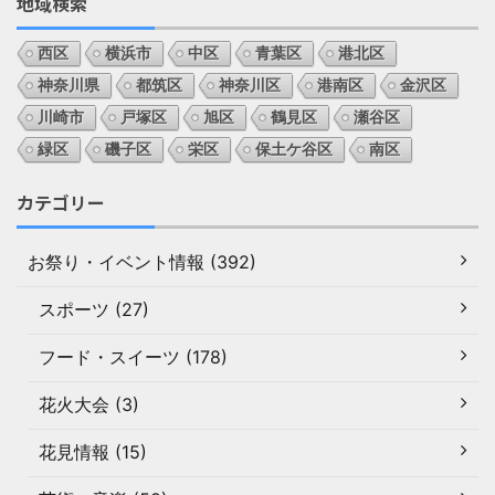
地域検索
西区
横浜市
中区
青葉区
港北区
神奈川県
都筑区
神奈川区
港南区
金沢区
川崎市
戸塚区
旭区
鶴見区
瀬谷区
緑区
磯子区
栄区
保土ケ谷区
南区
カテゴリー
お祭り・イベント情報 (392)
スポーツ (27)
フード・スイーツ (178)
花火大会 (3)
花見情報 (15)