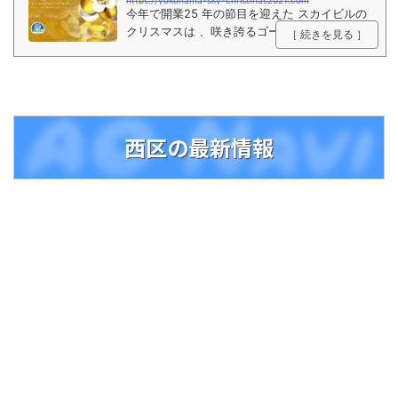
https://yokohama-sky-christmas2021.com
今年で開業25 年の節目を迎えた スカイビルの
クリスマスは 、咲き誇るゴールドの花々をキ
［ 続きを見る ］
ーモチーフに、高さ約 5mのクリスマスツリー
のほか、横浜・みなとみらいの夜空を巡る「ス
カイクルージング」が抽選で当たるキャンペー
ンや、「プロカメラマンによる記念フォト撮影
サービス 」が当たる SNS 投稿キャンペーンを
開催。大切な人と想いをつなぐ特別なクリスマ
西区の最新情報
スを、スカイビルでお過ごしください。