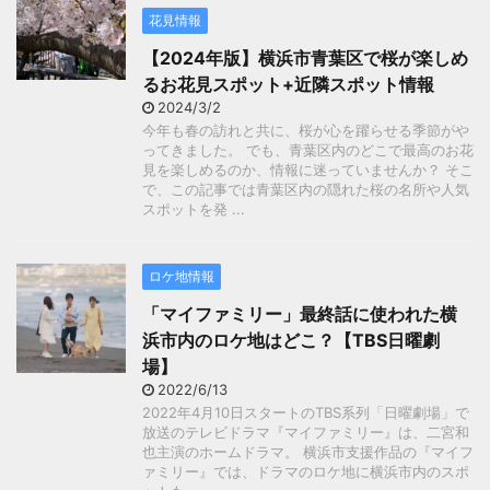
花見情報
【2024年版】横浜市青葉区で桜が楽しめ
るお花見スポット+近隣スポット情報
2024/3/2
今年も春の訪れと共に、桜が心を躍らせる季節がや
ってきました。 でも、青葉区内のどこで最高のお花
見を楽しめるのか、情報に迷っていませんか？ そこ
で、この記事では青葉区内の隠れた桜の名所や人気
スポットを発 ...
ロケ地情報
「マイファミリー」最終話に使われた横
浜市内のロケ地はどこ？【TBS日曜劇
場】
2022/6/13
2022年4月10日スタートのTBS系列「日曜劇場」で
放送のテレビドラマ『マイファミリー』は、二宮和
也主演のホームドラマ。 横浜市支援作品の『マイフ
ァミリー』では、ドラマのロケ地に横浜市内のスポ