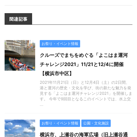
関連記事
お祭り・イベント情報
クルーズでまちをめぐる「よこはま運河
チャレンジ2021」11/21と12/4に開催
【横浜市中区】
2021年11月21日（日）と12月4日（土）の2日間、
港と運河の歴史・文化を学び、街の新たな魅力を発
見する「よこはま運河チャレンジ2021」を開催しま
す。 今年で9回目となるこのイベントでは、水上交
...
お祭り・イベント情報
公園・文化施設
横浜市、上瀬谷の海軍広場（旧上瀬谷通