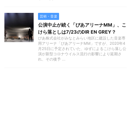
芸術・音楽
公演中止が続く「ぴあアリーナMM」、こ
けら落としは7/23のDIR EN GREY？
ぴあ株式会社がみなとみらい地区に建設した音楽専
用アリーナ「ぴあアリーナMM」ですが、2020年4
月25日に予定されていた、ゆずによるこけら落し公
演が新型コロナウイルス流行の影響により延期さ
れ、その後予 ...