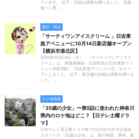
ています。 以下、詳細な情報を調べました。 高級
食パン専 ...
開店・閉店
「サーティワンアイスクリーム 」日吉東
急アベニューに10月14日新店舗オープン
【横浜市港北区】
2020年10月14日（水）、「サーティワンアイスク
リーム」は、東急東横線・日吉駅前の日吉東急アベ
ニュー本館1階に「日吉東急アベニュー店」をオー
プンしました。 以下、新店舗の詳細な情報を調べま
した。 ...
ロケ地情報
「35歳の少女」〜第5話に使われた神奈川
県内のロケ地はどこ？【日テレ土曜ドラ
マ】
日本テレビ系土曜ドラマ枠で2020年10月10日放送
スタートの『35歳の少女』は、遊川和彦・脚本、柴