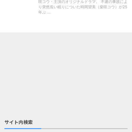
咲コウ・主演のオリジナルドラマ。 不慮の事故によ
り突然長い眠りについた時岡望美（柴咲コウ）が25
年ぶ ...
サイト内検索