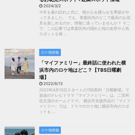
2024/3/2
今年も春の訪れと共に、桜が心を躍らせる季節がや
ってきました。 でも、青葉区内のどこで最高のお花
見を楽しめるのか、情報に迷っていませんか？ そこ
で、この記事では青葉区内の隠れた桜の名所や人気
スポットを発 ...
ロケ地情報
「マイファミリー」最終話に使われた横
浜市内のロケ地はどこ？【TBS日曜劇
場】
2022/6/13
2022年4月10日スタートのTBS系列「日曜劇場」で
放送のテレビドラマ『マイファミリー』は、二宮和
也主演のホームドラマ。 横浜市支援作品の『マイフ
ァミリー』では、ドラマのロケ地に横浜市内のスポ
ットも ...
ロケ地情報