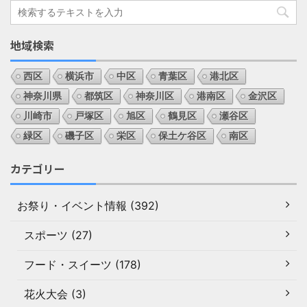
地域検索
西区
横浜市
中区
青葉区
港北区
神奈川県
都筑区
神奈川区
港南区
金沢区
川崎市
戸塚区
旭区
鶴見区
瀬谷区
緑区
磯子区
栄区
保土ケ谷区
南区
カテゴリー
お祭り・イベント情報 (392)
スポーツ (27)
フード・スイーツ (178)
花火大会 (3)