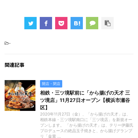
-
関連記事
開店・閉店
相鉄・三ツ境駅前に「から揚げの天才 三
ツ境店」11月27日オープン【横浜市瀬谷
区】
2020年11月27日（金）、「から揚げの天才」は、
相鉄本線・三ツ境駅南口に「三ツ境店」を新規オー
プンします。 「から揚げの天才」は、テリー伊藤氏
プロデュースの絶品玉子焼きと、から揚げグランプ
リ「金賞 ...