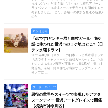
祝うつどい」を1月11日（月・祝）に横浜アリーナ
及びパシフィコ横浜ノースで予定どおり開催すると
発表しました。 また、会場への参加を見送る新成人
のた ...
ロケ地情報
「恋です!ヤンキー君と白杖ガール」第6
話に使われた横浜市のロケ地はどこ?【日
テレ水曜ドラマ】
2021年10月6日スタートの日本テレビ系水曜ドラマ
『恋です！～ヤンキー君と白杖ガール～』は、うお
やまによる4コマ漫画が原作で、杉咲花が主演、杉
野遥亮、奈緒、鈴木伸之が出演するラブコメディ。
横浜市支 ...
フード・スイーツ
悪役の世界をスイーツで表現したアフタ
ヌーンティー 横浜アートグレイスで開催
【横浜市神奈川区】