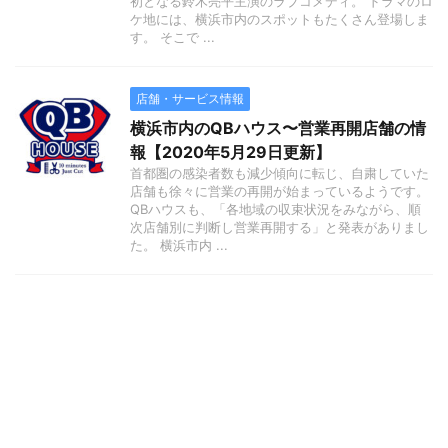
初となる鈴木亮平主演のラブコメディ。 ドラマのロ
ケ地には、横浜市内のスポットもたくさん登場しま
す。 そこで ...
店舗・サービス情報
横浜市内のQBハウス〜営業再開店舗の情
報【2020年5月29日更新】
首都圏の感染者数も減少傾向に転じ、自粛していた
店舗も徐々に営業の再開が始まっているようです。
QBハウスも、「各地域の収束状況をみながら、順
次店舗別に判断し営業再開する」と発表がありまし
た。 横浜市内 ...