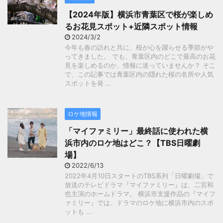
【2024年版】横浜市青葉区で桜が楽しめ
るお花見スポット+近隣スポット情報
2024/3/2
今年も春の訪れと共に、桜が心を躍らせる季節がや
ってきました。 でも、青葉区内のどこで最高のお花
見を楽しめるのか、情報に迷っていませんか？ そこ
で、この記事では青葉区内の隠れた桜の名所や人気
スポットを発 ...
ロケ地情報
「マイファミリー」最終話に使われた横
浜市内のロケ地はどこ？【TBS日曜劇
場】
2022/6/13
2022年4月10日スタートのTBS系列「日曜劇場」で
放送のテレビドラマ『マイファミリー』は、二宮和
也主演のホームドラマ。 横浜市支援作品の『マイフ
ァミリー』では、ドラマのロケ地に横浜市内のスポ
ットも ...