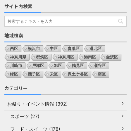
サイト内検索
地域検索
西区
横浜市
中区
青葉区
港北区
神奈川県
都筑区
神奈川区
港南区
金沢区
川崎市
戸塚区
旭区
鶴見区
瀬谷区
緑区
磯子区
栄区
保土ケ谷区
南区
カテゴリー
お祭り・イベント情報 (392)
スポーツ (27)
フード・スイーツ (178)