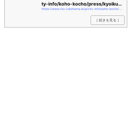
ty-info/koho-kocho/press/kyoiku/
https://www.city.yokohama.lg.jp/city-info/koho-kocho/press/kyoiku/2021/1223seijinshiki.files/0001_20211223.pdf
2021/1223se...
［ 続きを見る ］