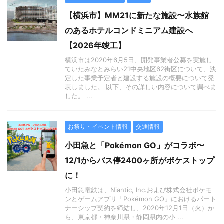
【横浜市】MM21に新たな施設〜水族館
のあるホテルコンドミニアム建設へ
【2026年竣工】
横浜市は2020年6月5日、開発事業者公募を実施し
ていたみなとみらい21中央地区62街区について、決
定した事業予定者と建設する施設の概要について発
表しました。 以下、その詳しい内容について調べま
した。 ...
お祭り・イベント情報
交通情報
小田急と「Pokémon GO」がコラボ〜
12/1からバス停2400ヶ所がポケストップ
に！
小田急電鉄は、Niantic, Inc.および株式会社ポケモ
ンとゲームアプリ「Pokémon GO」におけるパート
ナーシップ契約を締結し、2020年12月1日（火）か
ら、東京都・神奈川県・静岡県内の小 ...