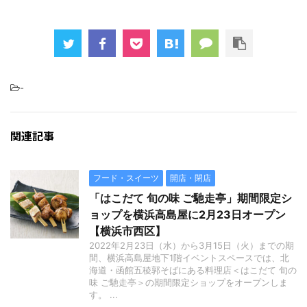
-
関連記事
フード・スイーツ
開店・閉店
「はこだて 旬の味 ご馳走亭」期間限定シ
ョップを横浜高島屋に2月23日オープン
【横浜市西区】
2022年2月23日（水）から3月15日（火）までの期
間、横浜高島屋地下1階イベントスペースでは、北
海道・函館五稜郭そばにある料理店＜はこだて 旬の
味 ご馳走亭＞の期間限定ショップをオープンしま
す。 ...