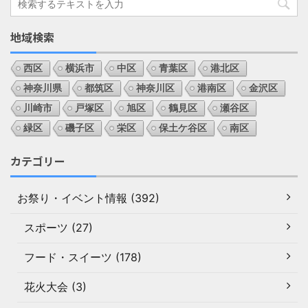
地域検索
西区
横浜市
中区
青葉区
港北区
神奈川県
都筑区
神奈川区
港南区
金沢区
川崎市
戸塚区
旭区
鶴見区
瀬谷区
緑区
磯子区
栄区
保土ケ谷区
南区
カテゴリー
お祭り・イベント情報 (392)
スポーツ (27)
フード・スイーツ (178)
花火大会 (3)