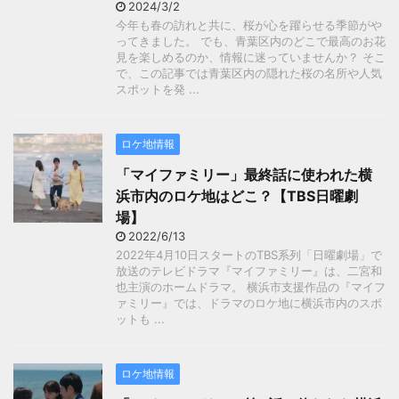
2024/3/2
今年も春の訪れと共に、桜が心を躍らせる季節がや
ってきました。 でも、青葉区内のどこで最高のお花
見を楽しめるのか、情報に迷っていませんか？ そこ
で、この記事では青葉区内の隠れた桜の名所や人気
スポットを発 ...
ロケ地情報
「マイファミリー」最終話に使われた横
浜市内のロケ地はどこ？【TBS日曜劇
場】
2022/6/13
2022年4月10日スタートのTBS系列「日曜劇場」で
放送のテレビドラマ『マイファミリー』は、二宮和
也主演のホームドラマ。 横浜市支援作品の『マイフ
ァミリー』では、ドラマのロケ地に横浜市内のスポ
ットも ...
ロケ地情報