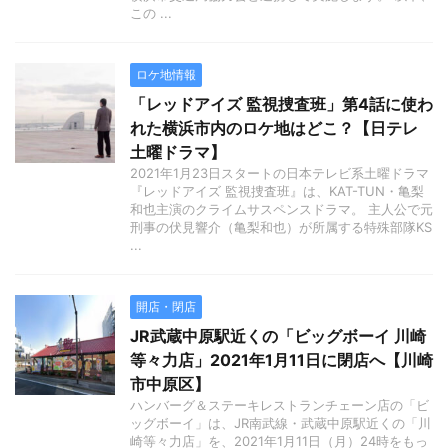
この ...
ロケ地情報
「レッドアイズ 監視捜査班」第4話に使わ
れた横浜市内のロケ地はどこ？【日テレ
土曜ドラマ】
2021年1月23日スタートの日本テレビ系土曜ドラマ
『レッドアイズ 監視捜査班』は、KAT-TUN・亀梨
和也主演のクライムサスペンスドラマ。 主人公で元
刑事の伏見響介（亀梨和也）が所属する特殊部隊KS
...
開店・閉店
JR武蔵中原駅近くの「ビッグボーイ 川崎
等々力店」2021年1月11日に閉店へ【川崎
市中原区】
ハンバーグ＆ステーキレストランチェーン店の「ビ
ッグボーイ」は、JR南武線・武蔵中原駅近くの「川
崎等々力店」を、2021年1月11日（月）24時をもっ