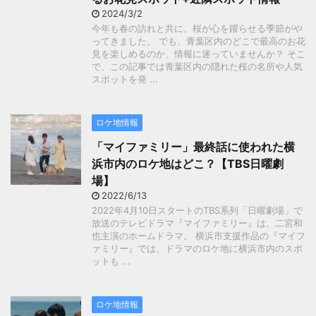
2024/3/2
今年も春の訪れと共に、桜が心を躍らせる季節がや
ってきました。 でも、青葉区内のどこで最高のお花
見を楽しめるのか、情報に迷っていませんか？ そこ
で、この記事では青葉区内の隠れた桜の名所や人気
スポットを発 ...
ロケ地情報
「マイファミリー」最終話に使われた横
浜市内のロケ地はどこ？【TBS日曜劇
場】
2022/6/13
2022年4月10日スタートのTBS系列「日曜劇場」で
放送のテレビドラマ『マイファミリー』は、二宮和
也主演のホームドラマ。 横浜市支援作品の『マイフ
ァミリー』では、ドラマのロケ地に横浜市内のスポ
ットも ...
ロケ地情報