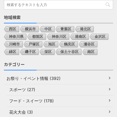
地域検索
西区
横浜市
中区
青葉区
港北区
神奈川県
都筑区
神奈川区
港南区
金沢区
川崎市
戸塚区
旭区
鶴見区
瀬谷区
緑区
磯子区
栄区
保土ケ谷区
南区
カテゴリー
お祭り・イベント情報 (392)
スポーツ (27)
フード・スイーツ (178)
花火大会 (3)