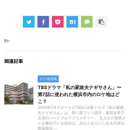
-
関連記事
ロケ地情報
TBSドラマ「私の家政夫ナギサさん」〜
第7話に使われた横浜市内のロケ地はど
こ？
2020年7月スタートのTBSの火曜ドラマ『私の家政
夫ナギサさん』は、四ツ原フリコ原作・多部未華子
主演のハートフルラブコメディー。 主人公の相原メ
イが務めている会社は、みなとみらいにある天保山
製薬横浜 ...