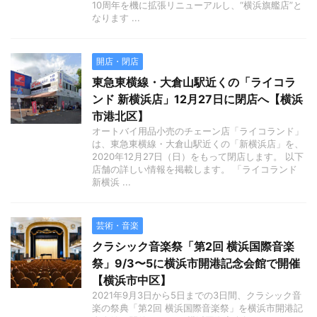
10周年を機に拡張リニューアルし、“横浜旗艦店”と
なります ...
開店・閉店
東急東横線・大倉山駅近くの「ライコラ
ンド 新横浜店」12月27日に閉店へ【横浜
市港北区】
オートバイ用品小売のチェーン店「ライコランド」
は、東急東横線・大倉山駅近くの「新横浜店」を、
2020年12月27日（日）をもって閉店します。 以下
店舗の詳しい情報を掲載します。 「ライコランド
新横浜 ...
芸術・音楽
クラシック音楽祭「第2回 横浜国際音楽
祭」9/3〜5に横浜市開港記念会館で開催
【横浜市中区】
2021年9月3日から5日までの3日間、クラシック音
楽の祭典「第2回 横浜国際音楽祭」を横浜市開港記