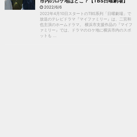
市内のロケ地はどこ？【TBS日曜劇場】
2022/6/6
2022年4月10日スタートのTBS系列「日曜劇場」で
放送のテレビドラマ『マイファミリー』は、二宮和
也主演のホームドラマ。 横浜市支援作品の『マイフ
ァミリー』では、ドラマのロケ地に横浜市内のスポ
ットも ...