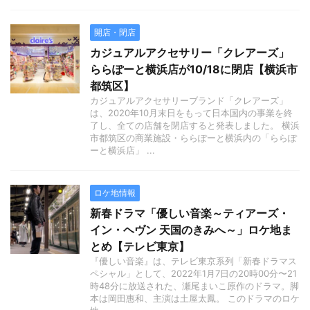
開店・閉店
カジュアルアクセサリー「クレアーズ」
ららぽーと横浜店が10/18に閉店【横浜市
都筑区】
カジュアルアクセサリーブランド「クレアーズ」
は、2020年10月末日をもって日本国内の事業を終
了し、全ての店舗を閉店すると発表しました。 横浜
市都筑区の商業施設・ららぽーと横浜内の「ららぽ
ーと横浜店」 ...
ロケ地情報
新春ドラマ「優しい音楽～ティアーズ・
イン・ヘヴン 天国のきみへ～」ロケ地ま
とめ【テレビ東京】
『優しい音楽』は、テレビ東京系列「新春ドラマス
ペシャル」として、2022年1月7日の20時00分〜21
時48分に放送された、瀬尾まいこ原作のドラマ。脚
本は岡田惠和、主演は土屋太鳳。 このドラマのロケ