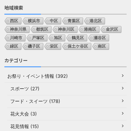
地域検索
西区
横浜市
中区
青葉区
港北区
神奈川県
都筑区
神奈川区
港南区
金沢区
川崎市
戸塚区
旭区
鶴見区
瀬谷区
緑区
磯子区
栄区
保土ケ谷区
南区
カテゴリー
お祭り・イベント情報 (392)
スポーツ (27)
フード・スイーツ (178)
花火大会 (3)
花見情報 (15)