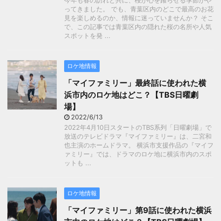
今年も春の訪れと共に、桜が心を躍らせる季節がや
ってきました。 でも、青葉区内のどこで最高のお花
見を楽しめるのか、情報に迷っていませんか？ そこ
で、この記事では青葉区内の隠れた桜の名所や人気
スポットを発 ...
ロケ地情報
「マイファミリー」最終話に使われた横
浜市内のロケ地はどこ？【TBS日曜劇
場】
2022/6/13
2022年4月10日スタートのTBS系列「日曜劇場」で
放送のテレビドラマ『マイファミリー』は、二宮和
也主演のホームドラマ。 横浜市支援作品の『マイフ
ァミリー』では、ドラマのロケ地に横浜市内のスポ
ットも ...
ロケ地情報
「マイファミリー」第9話に使われた横浜