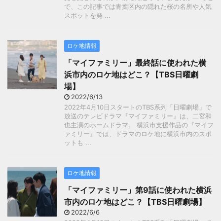
で、この記事では青葉区内の隠れた桜の名所や人気
スポットを発 ...
ロケ地情報
「マイファミリー」最終話に使われた横
浜市内のロケ地はどこ？【TBS日曜劇
場】
2022/6/13
2022年4月10日スタートのTBS系列「日曜劇場」で
放送のテレビドラマ『マイファミリー』は、二宮和
也主演のホームドラマ。 横浜市支援作品の『マイフ
ァミリー』では、ドラマのロケ地に横浜市内のスポ
ットも ...
ロケ地情報
「マイファミリー」第9話に使われた横浜
市内のロケ地はどこ？【TBS日曜劇場】
2022/6/6