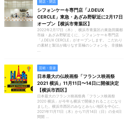
開店・閉店
シフォンケーキ専門店「J.DEUX
CERCLE」東急・あざみ野駅近に2月17日
オープン【横浜市青葉区】
2022年2月17日（木）、横浜市青葉区の東急田園都
市線・あざみ野駅近くに、シフォンケーキ専門店
「J.DEUX CERCLE」がオープンします。 こだわり
の素材と製法が織りなす至極のシフォンを、非接触
...
芸術・音楽
日本最大の仏映画祭「フランス映画祭
2021 横浜」11月11日〜14日に開催決定
【横浜市西区】
日本最大のフランス映画祭典「フランス映画祭
2020 横浜」が今年も横浜で開催されることになり
ました。横浜市西区のみなとみらい地区を中心に、
2021年11月11日（木）から11月14日（日）の全4日
間開 ...