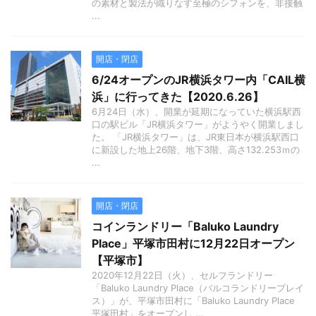
の素材と製法が織りなす至極のシフォンを、非接触
...
開店・閉店
6/24オープンのJR横浜タワー内「CAIL横
浜」に行ってきた【2020.6.26】
6月24日（水）、開業が延期になっていた横浜駅西
口の駅ビル「JR横浜タワー」がようやく開業しまし
た。 「JR横浜タワー」は、JR東日本が横浜駅西口
に新設した地上26階、地下3階、高さ132.253ｍの
...
開店・閉店
コインランドリー「Baluko Laundry
Place」平塚市田村に12月22日オープン
【平塚市】
2020年12月22日（火）、セルフランドリー
「Baluko Laundry Place（バルコランドリープレイ
ス）」が、平塚市田村に「Baluko Laundry Place
平塚田村」をオープンし ...