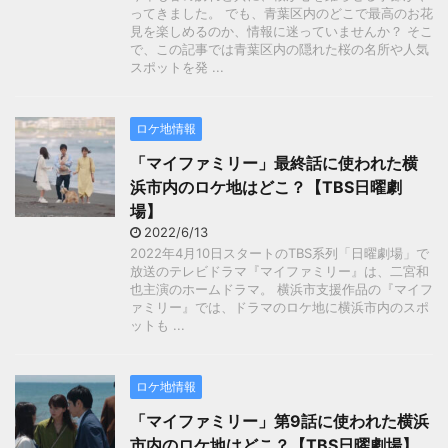
ってきました。 でも、青葉区内のどこで最高のお花
見を楽しめるのか、情報に迷っていませんか？ そこ
で、この記事では青葉区内の隠れた桜の名所や人気
スポットを発 ...
ロケ地情報
「マイファミリー」最終話に使われた横
浜市内のロケ地はどこ？【TBS日曜劇
場】
2022/6/13
2022年4月10日スタートのTBS系列「日曜劇場」で
放送のテレビドラマ『マイファミリー』は、二宮和
也主演のホームドラマ。 横浜市支援作品の『マイフ
ァミリー』では、ドラマのロケ地に横浜市内のスポ
ットも ...
ロケ地情報
「マイファミリー」第9話に使われた横浜
市内のロケ地はどこ？【TBS日曜劇場】