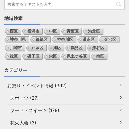
地域検索
西区
横浜市
中区
青葉区
港北区
神奈川県
都筑区
神奈川区
港南区
金沢区
川崎市
戸塚区
旭区
鶴見区
瀬谷区
緑区
磯子区
栄区
保土ケ谷区
南区
カテゴリー
お祭り・イベント情報 (392)
スポーツ (27)
フード・スイーツ (178)
花火大会 (3)