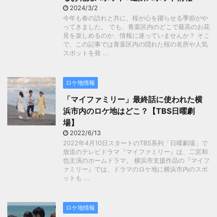
2024/3/2
今年も春の訪れと共に、桜が心を躍らせる季節がや
ってきました。 でも、青葉区内のどこで最高のお花
見を楽しめるのか、情報に迷っていませんか？ そこ
で、この記事では青葉区内の隠れた桜の名所や人気
スポットを発 ...
ロケ地情報
「マイファミリー」最終話に使われた横
浜市内のロケ地はどこ？【TBS日曜劇
場】
2022/6/13
2022年4月10日スタートのTBS系列「日曜劇場」で
放送のテレビドラマ『マイファミリー』は、二宮和
也主演のホームドラマ。 横浜市支援作品の『マイフ
ァミリー』では、ドラマのロケ地に横浜市内のスポ
ットも ...
ロケ地情報