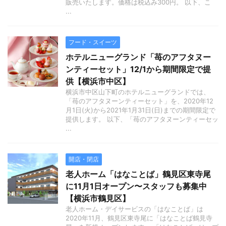
販売いたします。価格は税込み300円。 以下、こ
...
フード・スイーツ
ホテルニューグランド「苺のアフタヌー
ンティーセット」12/1から期間限定で提
供【横浜市中区】
横浜市中区山下町のホテルニューグランドでは、
「苺のアフタヌーンティーセット」を、2020年12
月1日(火)から2021年1月31日(日)までの期間限定で
提供します。 以下、「苺のアフタヌーンティーセッ
...
開店・閉店
老人ホーム「はなことば」鶴見区東寺尾
に11月1日オープン〜スタッフも募集中
【横浜市鶴見区】
老人ホーム・デイサービスの「はなことば」は
2020年11月、鶴見区東寺尾に「はなことば鶴見寺