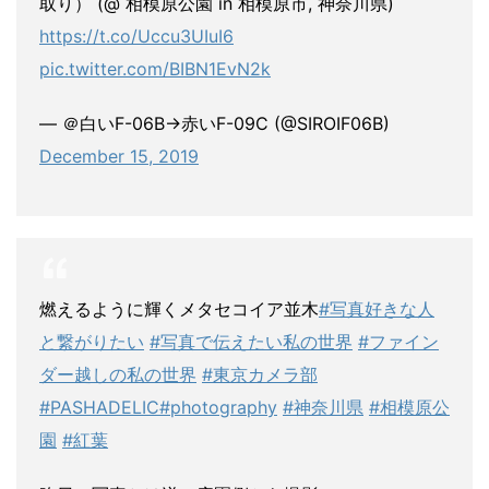
取り） (@ 相模原公園 in 相模原市, 神奈川県)
https://t.co/Uccu3UIuI6
pic.twitter.com/BIBN1EvN2k
— ＠白いF-06B→赤いF-09C (@SIROIF06B)
December 15, 2019
燃えるように輝くメタセコイア並木
#写真好きな人
と繋がりたい
#写真で伝えたい私の世界
#ファイン
ダー越しの私の世界
#東京カメラ部
#PASHADELIC
#photography
#神奈川県
#相模原公
園
#紅葉