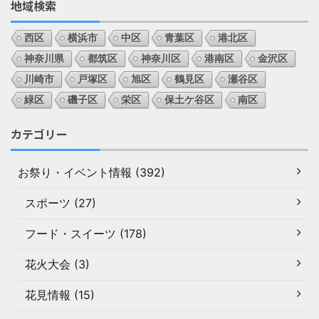
地域検索
西区
横浜市
中区
青葉区
港北区
神奈川県
都筑区
神奈川区
港南区
金沢区
川崎市
戸塚区
旭区
鶴見区
瀬谷区
緑区
磯子区
栄区
保土ケ谷区
南区
カテゴリー
お祭り・イベント情報 (392)
スポーツ (27)
フード・スイーツ (178)
花火大会 (3)
花見情報 (15)