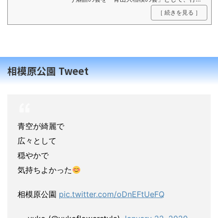
ています。プロ顔負けの腕前をぜひお楽しみ下
［ 続きを見る ］
さい。 ◆開催日：3月1日（日） ◆場所：サカ
タのタネグリーンハウス内シアター ◆時間：1
1時・13時30分 各40分程度 ◆参加費：無料
...
相模原公園 Tweet
青空が綺麗で
広々として
穏やかで
気持ちよかった
相模原公園
pic.twitter.com/oDnEFtUeFQ