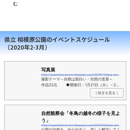
む
県立 相模原公園のイベントスケジュール
（2020年2-3月）
写真展
http://sagamiharaivent.blogspot.com/2019/11/blog-post.html
撮影テーマ～自然は面白い・自然の造形～
作品22点 ◆開催日：1月21日（火）～2月
2 日（日）まで 休館月曜日 ◆場 所：サカ
［ 続きを見る ］
タのタネグリーンハウス内 2階ギャラリーみど
り ◆時 間：9:30～16:30（入館は16:00ま
で） ◆料 金：無料 ◆出展者...
自然観察会「冬鳥の越冬の様子を見よ
う」
http://sagamiharaivent.blogspot.com/2019/04/blog-post_23.html
公園の自然を、分りやすく、楽しく解説してく