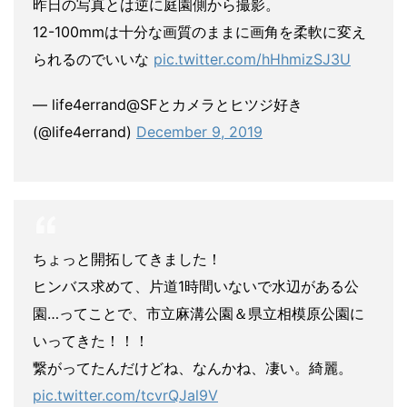
昨日の写真とは逆に庭園側から撮影。
12-100mmは十分な画質のままに画角を柔軟に変え
られるのでいいな
pic.twitter.com/hHhmizSJ3U
— life4errand@SFとカメラとヒツジ好き
(@life4errand)
December 9, 2019
ちょっと開拓してきました！
ヒンバス求めて、片道1時間いないで水辺がある公
園…ってことで、市立麻溝公園＆県立相模原公園に
いってきた！！！
繋がってたんだけどね、なんかね、凄い。綺麗。
pic.twitter.com/tcvrQJal9V