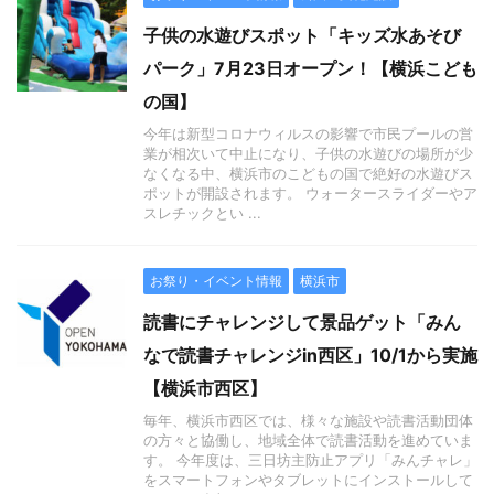
子供の水遊びスポット「キッズ水あそび
パーク」7月23日オープン！【横浜こども
の国】
今年は新型コロナウィルスの影響で市民プールの営
業が相次いて中止になり、子供の水遊びの場所が少
なくなる中、横浜市のこどもの国で絶好の水遊びス
ポットが開設されます。 ウォータースライダーやア
スレチックとい ...
お祭り・イベント情報
横浜市
読書にチャレンジして景品ゲット「みん
なで読書チャレンジin西区」10/1から実施
【横浜市西区】
毎年、横浜市西区では、様々な施設や読書活動団体
の方々と協働し、地域全体で読書活動を進めていま
す。 今年度は、三日坊主防止アプリ「みんチャレ」
をスマートフォンやタブレットにインストールして