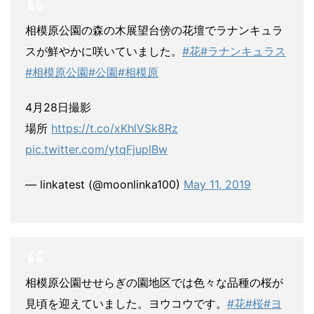
相模原公園の森の木展望台傍の花壇でラナンキュラ
スが鮮やかに咲いていました。
#花
#ラナンキュラス
#相模原公園
#公園
#相模原
4月28日撮影
場所
https://t.co/xKhlVSk8Rz
pic.twitter.com/ytqFjuplBw
— linkatest (@moonlinka100)
May 11, 2019
相模原公園せせらぎの園地区では色々な品種の桜が
見頃を迎えていました。ヨウコウです。
#花
#桜
#ヨ