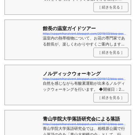
験。 ◆ 日 時 2月15日（土）13:30～15:
［ 続きを見る ］
30（予定） ◆ 場 所 県立相模原公園 研修
室 ◆ 講 師 相模原山草会 佐伯
徳造 氏 ...
館長の温室ガイドツアー
http://sagamiharaivent.blogspot.com/2019/03/blog-post_22.html
温室内の熱帯植物について、お花の専門家であ
る館長が、楽しくわかりやすくご案内します。
◆開催日: 1月26日(日)・2月8日（土）
［ 続きを見る ］
（毎月2回開催 ） ◆講 師：サカタ
のタネグリーンハウス館長 菅野政夫氏 ◆時
間：14:00～15:00 ...
ノルディックウォーキング
http://sagamiharaivent.blogspot.com/2019/12/blog-post_28.html
自然を感じながら有酸素運動が出来るノルディ
ックウォーキングを行います。 ◆開催日：2月
2日（日）＊雨天中止 ◆時間 ：10:00～12:00
［ 続きを見る ］
◆集合場所：サカタのタネグリーンハウス前
◆対象等：高校生以上（16歳以上） 30名
（先着順） ◆参加費：300円/人（ポールレ...
青山学院大学落語研究会による落語
http://sagamiharaivent.blogspot.com/2019/12/blog-post_20.html
青山学院大学落語研究会では、相模原公園で行
う落語の会を「青山大相模の会」として、行っ