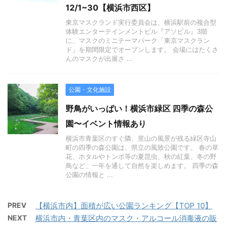
12/1~30【横浜市西区】
東京マスクランド実行委員会は、横浜駅前の複合型
体験エンターテインメントビル『アソビル』3階
に、マスクのミニテーマパーク「東京マスクラン
ド」を期間限定でオープンします。 会場にはたくさ
んのマスクが出展さ ...
公園・文化施設
野鳥がいっぱい！横浜市緑区 四季の森公
園〜イベント情報あり
横浜市青葉区のすぐ隣、里山の風景が残る緑区寺山
町の四季の森公園は、県立の風致公園です。 春の草
花、ホタルやトンボ等の夏昆虫、秋の紅葉、冬の野
鳥など、一年を通して自然を楽しめます。 四季の森
公園の情報と ...
PREV
【横浜市内】面積が広い公園ランキング【TOP 10】
NEXT
横浜市内・青葉区内のマスク・アルコール消毒液の販