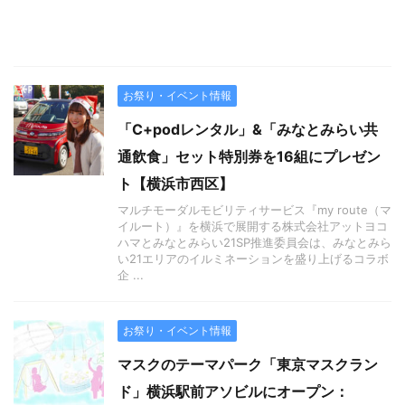
お祭り・イベント情報
「C+podレンタル」&「みなとみらい共
通飲食」セット特別券を16組にプレゼン
ト【横浜市西区】
マルチモーダルモビリティサービス『my route（マ
イルート）』を横浜で展開する株式会社アットヨコ
ハマとみなとみらい21SP推進委員会は、みなとみら
い21エリアのイルミネーションを盛り上げるコラボ
企 ...
お祭り・イベント情報
マスクのテーマパーク「東京マスクラン
ド」横浜駅前アソビルにオープン：