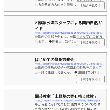
れる自然案内人の方と観察しませんか。 ◆開
［ 続きを見る ］
催日:1 月25日（土） ◆講 師：さ
がみはら緑の風 自然観察指導員 ◆時 間：1
0:00～12:00 ◆集 合：相模原公園 公園ナビ
相模原公園スタッフによる園内自然ガ
ステーション前 ◆申 込：お...
イド
http://sagamiharaivent.blogspot.com/2019/07/blog-post.html
公園内の自然を中心に、公園スタッフがご案内
します。 ◆開催日：2月15日（土）※ 毎月2回
［ 続きを見る ］
程行い。 ◆時 間：13:30～15:30 ◆参加費：
無料 ◆集 合：公園ナビステーション前 ◆
申 込：不要（当日受付） ◆対 象：一般 ◆
はじめての野鳥観察会
主 催：（公財）神奈川県公園協会・（...
http://sagamiharaivent.blogspot.com/2020/01/blog-post.html
公園内の冬鳥の様子や沈殿池の野鳥をスタッフ
と一緒に観察しませんか。 ◆開催日:2 月9日
（日） ◆講 師：公園スタッフ ◆
［ 続きを見る ］
時 間：10:00～12:00 ◆集 合：相模原公
園 公園ナビステーション前 ◆申 込：お電
話で公園管理事務所まで ...
園芸教室「山野草の寄せ植え体験」
http://sagamiharaivent.blogspot.com/2019/12/blog-post_7.html
春から夏にかけて楽しむ 山野草についての 育
て方を学び 分かりやすい解説で寄せ植え体