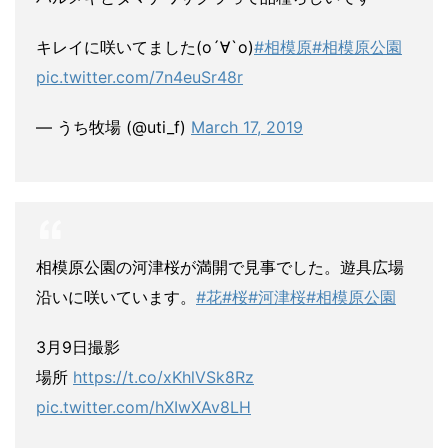
キレイに咲いてました(о´∀`о)
#相模原
#相模原公園
pic.twitter.com/7n4euSr48r
— うち牧場 (@uti_f)
March 17, 2019
相模原公園の河津桜が満開で見事でした。遊具広場
沿いに咲いています。
#花
#桜
#河津桜
#相模原公園
3月9日撮影
場所
https://t.co/xKhlVSk8Rz
pic.twitter.com/hXIwXAv8LH